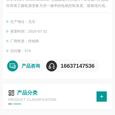
作用将工频电源变换为另一频率的电能控制装置。随着现代电力
电子技术和微电子技术的迅猛发展，高压大功率变频调速装置不
断地成熟起来，原来一直难于解决的高压问题，近年来通过器件
生产地址：北京
串联或单元串联得到了很好的解决。
更新时间：2025-07-31
厂商性质：经销商
访问量：574
16637147536
产品咨询
产品分类
PRODUCT CLASSIFICATION