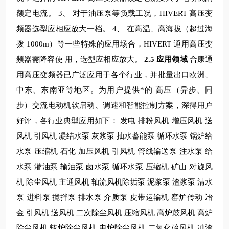
额定电流。
3
、 对于油压泵等负载工况，
HIVERT
高压变
频器选型应相应放大一档。
4
、 在高温、高海拔（超过海
拨
1000m
）等一些特殊的应用场合，
HIVERT
通用高压变
频器需降容使
用，选型应相应放大。
2.5
应用领域
合康通
用高压变频器已广泛应用于各个行业，并批量出口欧洲、
中东、东南亚等地区。为用户提供*的
高压（异步、同
步）交流电动机软启动、调速和智能控制方案，深得用户
好评，各行业典型应用如下：
发电
排粉风机 增压风机 送
风机 引风机 凝结水泵 灰浆泵
抽水蓄能泵 循环水泵
锅炉给
水泵
压缩机
石化
加压风机 引风机 管线输送泵 注水泵 给
水泵 潜油泵
输油泵 卤水泵 循环水泵 压缩机
矿山
对旋风
机 除尘风机 主通风机 轴流风机除垢泵 泥浆泵 渣浆泵
清水
泵 进料泵 搅拌泵 排水泵 介质泵 皮带运输机 窑炉传动
冶
金
引风机 送风机 二次除尘风机 压缩风机 高炉鼓风机 高炉
除尘风机
转炉除尘风机 电炉除尘风机 二氧化硫风机 冲渣