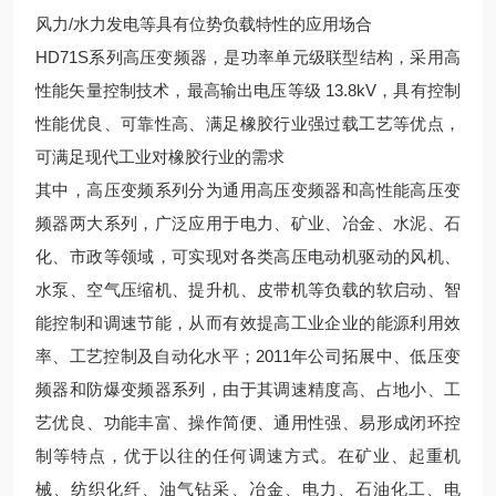
风力/水力发电等具有位势负载特性的应用场合
HD71S系列高压变频器，是功率单元级联型结构，采用高
性能矢量控制技术，最高输出电压等级 13.8kV，具有控制
性能优良、可靠性高、满足橡胶行业强过载工艺等优点，
可满足现代工业对橡胶行业的需求
其中，高压变频系列分为
通用高压变频器
和
高性能高压变
频器
两大系列，广泛应用于电力、矿业、冶金、
水泥
、石
化、市政等领域，可实现对各类
高压电动机
驱动的
风机
、
水泵
、
空气压缩机
、
提升机
、
皮带机
等负载的
软启动
、智
能控制和
调速节能
，从而有效提高工业企业的能源利用效
率、工艺控制及自动化水平；2011年公司拓展中、
低压变
频器
和
防爆变频器
系列，由于其调速精度高、占地小、工
艺优良、功能丰富、操作简便、通用性强、易形成闭环控
制等特点，优于以往的任何调速方式。在矿业、
起重机
械
、
纺织化纤
、
油气钻采
、冶金、电力、石油化工、电