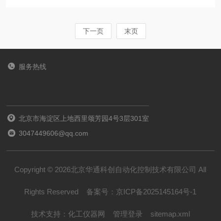
IGBT方案，兼具高可靠、高输出质量、强冗余、
观与完整性检查首先需仔细检查板卡表面是否存
长寿命、易维护等核心优势，适配3kV/6kV/10kV
在物理损伤...
高压变频系统，广泛用于冶金、水泥、矿山、电
下一页
末页
力等工业场景利德华福。一、核心拓扑与架构优
势1.级联H桥+低压IGBT，规避高压器件瓶颈采用
服务热线
单相交-直-交H桥结构，单元内仅承受低压母线电
压(如690V/1140V)，直接使用成熟低压IGBT模
块，无需高压器件串联，无均压难题，驱动电路
北京市海淀区上地西里颂芳园4号3层301室
简单、可靠...
3047449606@qq.com
Copyright © 2026北京华通科创自动化控制技术有限公司 All
Rights Reserved
备案号：
京ICP备2025145164号-1
技术支持：
化工仪器网
管理登录
sitemap.xml