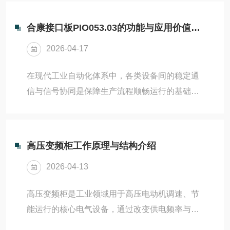
节能场景、效果影响因素及节能优化技巧等方
标准款；重载启动、频...
面，结合实际应用，清晰解析其节能效果，内容
合康接口板PIO053.03的功能与应用价值分析
简洁实用、重点突出。一、交流变频器核心节能
2026-04-17
原理交流变频器的节能核心在于精准调速与按需
供能，打破传统定速电机“恒速运行、按需耗
在现代工业自动化体系中，各类设备间的稳定通
能”的弊端，通过调节输出频率和电压，使电机转
信与信号协同是保障生产流程顺畅运行的基础。
速与实际负载需求精准匹配，从根源上减少能源
合康接口板PIO053.03作为工业控制场景中的核
浪费。传统定速电机无论负载大小，均以固定转
心硬件组件，专注于实现不同设备、不同信号类
速运行，多余功率会以...
型间的精准对接与高效传输，为工业系统的稳定
高压变频柜工作原理与结构介绍
运行提供关键支撑。这款接口板依托成熟的工业
2026-04-13
级设计理念，适配多种工业应用场景，成为连接
控制单元与现场设备的重要纽带。从核心功能来
高压变频柜是工业领域用于高压电动机调速、节
看，PIO053.03接口板主要承担三大核心作用，
能运行的核心电气设备，通过改变供电频率与电
覆盖工业信号处理的全流程需求。1.信号适配与
压实现电机软启动、平滑调速，广泛应用于风
转换。工业现场设备种类繁多，不同设备输出