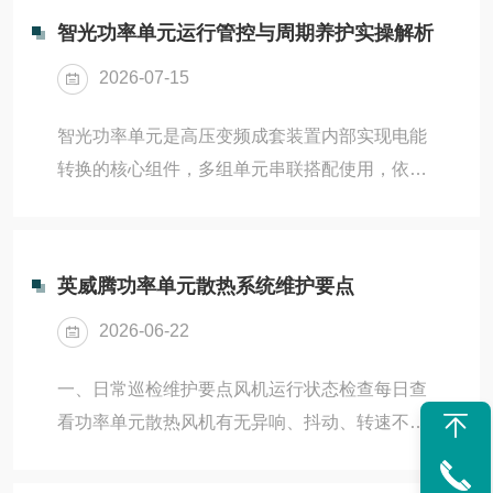
智光功率单元运行管控与周期养护实操解析
2026-07-15
智光功率单元是高压变频成套装置内部实现电能
转换的核心组件，多组单元串联搭配使用，依靠
整流、滤波、逆变三段电路完成电能形态转换，
依靠光纤线路与主控设备传输运行信号，能够适
配风机、水泵、压缩机等多类拖动设备的调速场
英威腾功率单元散热系统维护要点
景。整套装置运行稳定性与单元状态直接关联，
2026-06-22
环境管控、标准化操作、分周期养护、故障预判
处理四个维度的细节把控，能够减少停机频次，
一、日常巡检维护要点风机运行状态检查每日查
延长整套单元组的使用周期。设备安置环境会从
看功率单元散热风机有无异响、抖动、转速不
散热、绝缘、通信三个层面持续影响功率单元工
稳；风机停转、转速下降会快速触发过温报警。
作状态，室内环境温度宜稳定维持在0至40摄氏
多单元变频器需逐台确认每个功率单元风机均正