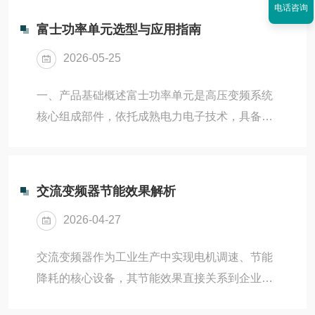
度区间，超出区间...
电话咨询
常运转，单独故障单元及时标记检修。温度数据
富士功率单元选型与应用指南
监控记录各功率单元模块温度，正常运行温差控
2026-05-25
制在5℃以内；单单元温度持续偏高，说明散热
堵塞或风道异常。负载爬坡、夏季高温环境增加
一、产品基础概述富士功率单元是高压变频系统
测温频次，避免超温跳机。风道外观检查观察单
核心组成部件，依托成熟电力电子技术，具备电
元进出风口无杂物遮挡，机房无粉尘、絮状物堆
能转换、稳压调频、功率输出功能，运行稳定性
积；禁止堆放线缆、板材阻挡散热风道。二、定
强，适配工业大功率调速供电场景，广泛配套高
期深度清洁维护(分周...
压变频器成套设备使用。二、实用选型要点按额
交流变频器节能效果解析
定参数选型结合设备额定电压、输出电流、功率
2026-04-27
负荷匹配型号，预留合理功率余量，避免长期满
负荷运行造成损耗。依据工况环境选型粉尘、潮
交流变频器作为工业生产中实现电机调速、节能
湿、高温、震动场地，选用防护等级更高的功率
降耗的核心设备，其节能效果直接关系到企业生
单元；低温密闭空间优先适配散热性能优良机
产能耗成本与环保效益。以下从节能原理、核心
型。匹配设备功能需求常规调速、恒压供电选用