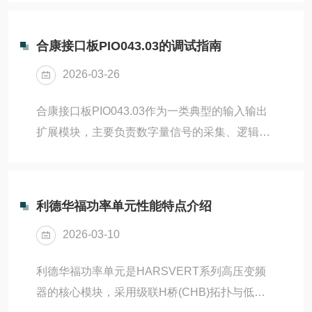
机、水泵、压缩机、输送带等大功率负载场景，
的...
兼具节能、控制精准、保护*等特点。一、高压变
合康接口板PIO043.03的调试指南
频柜基本工作原理高压变频柜的核心原理是交—
2026-03-26
直—交变频或单元级联多电平变频：先将工业高
压交流电整流为直流电；通过滤波电路使直流电
合康接口板PIO043.03作为一类典型的输入输出
压平稳；再通过逆变单元将直流电逆变为频率、
扩展模块，主要负责数字量信号的采集、逻辑转
电压可调的交流电输出给电机；控制系统根据负
换以及控制指令的下发。其运行的稳定性直接关
载需求实时调节输出频率，从而改变电机转速，
系到整个传动系统的响应速度与安全性。对该板
达到节能与精准控制...
卡的调试并非简单的通电测试，而是一项涵盖硬
利德华福功率单元性能特点介绍
件检查、地址配置、信号校验及逻辑联调的系统
2026-03-10
工程。以下将详细阐述其调试流程与关键技术细
节。一、调试前的准备工作在正式接入系统之
利德华福功率单元是HARSVERT系列高压变频
前，充分的准备工作是确保调试顺利的前提。任
器的核心模块，采用级联H桥(CHB)拓扑与低压
何疏忽都可能导致板卡损坏或系统误动作。1.外