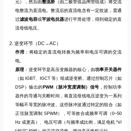
元），然后由
整流桥
（由二极管或晶闸管组成）将交流
电整流为直流电。
整流后的直流电含有一定纹波，需通
过
滤波电容
或
平波电抗器
进行平滑处理，得到稳定的直
流母线电压。
2. 逆变环节（DC→AC）
作用
：将稳定的直流电转换为频率和电压可调的交流
电。
原理
：
逆变环节是高压变频器的核心，由
功率开关器件
（如 IGBT、IGCT 等）组成逆变桥。通过控制芯片（如
DSP）输出的
PWM（脉冲宽度调制）信号
，控制功率
器件的导通与关断时间，将直流母线电压逆变为一系列
等幅不等宽的脉冲波。
这些脉冲波通过特定的组合（如
正弦脉宽调制 SPWM），可等效合成频率可调（0~50
Hz 或更高）、电压可调（与频率成比例，满足电机 “V/
f 恒定" 特性）的正弦交流电，驱动高压电机运行。