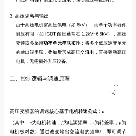
3. 高压隔离与输出
由于高压电机需高压供电（如 6kV），而单个功率器件
耐压有限（如 IGBT 耐压通常在 1.2kV~6.5kV），高压
变频器多采用
功率单元串联拓扑
：将多个低压逆变单元
的输出端串联，叠加后形成高压交流电，直接驱动高压
电机，无需额外升压设备。
p
二、控制逻辑与调速原理
60
(
1
f
−
)
s
高压变频器的调速核心基于
电机转速公式
：
=
n
（其中：
为电机转速，
为电源频率，
为转差率，
为
n
f
s
p
电机极对数）
通过改变输出交流电的频率
，即可调节
f