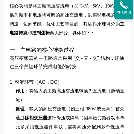
核心功能是将工频高压交流电（如 3kV、6kV、10kV）转
电话咨询
换为频率和电压均可调的高压交流电，以实现电机的无级
调速，达到节能、优化工艺等目的。其运作原理可分为
主
电路转换
和
控制逻辑
两大部分，具体如下：
一、主电路的核心转换过程
高压变频器的主电路通常采用 “交 - 直 - 交" 结构，即通
过三个关键环节完成电能的转换：
1. 整流环节（AC→DC）
作用
：将输入的工频高压交流电转换为直流电（脉动直
流）。
原理
：
输入的高压交流电（如三相 380V 或更高）首先
通过
移相变压器
进行降压或隔离（因高压变频器功率单
元多采用低压器件串联，需将高压分配到多个低压单