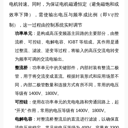
电机转速。同时，为保证电机磁通恒定（避免磁饱和或
效率下降），需使输出电压与频率成比例（即
/
控
V
f
制），这一过程由控制系统实时调节
功率单元
：是构成高压变频器主回路的主要部分，由整
流桥、可控硅、电解电容、IGBT 等组成。其作用是通
过整流、滤波、逆变等过程，将输入的高压交流电转变
为频率可调的交流电输出。
整流桥
：功率单元中的关键部件，内部封装有整流二极
管，用于将交流变成直流。根据封装形式和应用场景不
同，内部二极管数量和连接方式有所不同，常用的电压
等级有 1400V、1800V。
可控硅
：使用在功率单元的充电电路和旁通回路上，起
“开关" 作用，常用的电压等级有 1400V、1800V。
电解电容
：对整流桥整流后的直流进行滤波，以确保直
流电压的稳定，常见的电压等级为 400V，容量有 3300