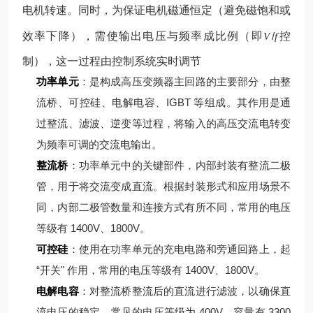
电机转速。同时，为保证电机磁通恒定（避免磁饱和或
效率下降），需使输出电压与频率成比例（即
/
控
V
f
制），这一过程由控制系统实时调节
功率单元
：是构成高压变频器主回路的主要部分，由整
流桥、可控硅、电解电容、IGBT 等组成。其作用是通
过整流、滤波、逆变等过程，将输入的高压交流电转变
为频率可调的交流电输出。
整流桥
：功率单元中的关键部件，内部封装有整流二极
管，用于将交流变成直流。根据封装形式和应用场景不
同，内部二极管数量和连接方式有所不同，常用的电压
等级有 1400V、1800V。
可控硅
：使用在功率单元的充电电路和旁通回路上，起
“开关" 作用，常用的电压等级有 1400V、1800V。
电解电容
：对整流桥整流后的直流进行滤波，以确保直
流电压的稳定，常见的电压等级为 400V，容量有 3300