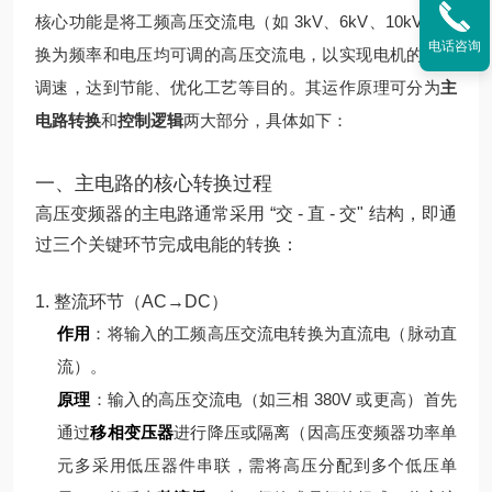
核心功能是将工频高压交流电（如 3kV、6kV、10kV）转
电话咨询
换为频率和电压均可调的高压交流电，以实现电机的无级
调速，达到节能、优化工艺等目的。其运作原理可分为
主
电路转换
和
控制逻辑
两大部分，具体如下：
一、主电路的核心转换过程
高压变频器的主电路通常采用 “交 - 直 - 交" 结构，即通
过三个关键环节完成电能的转换：
1. 整流环节（AC→DC）
作用
：将输入的工频高压交流电转换为直流电（脉动直
流）。
原理
：
输入的高压交流电（如三相 380V 或更高）首先
通过
移相变压器
进行降压或隔离（因高压变频器功率单
元多采用低压器件串联，需将高压分配到多个低压单