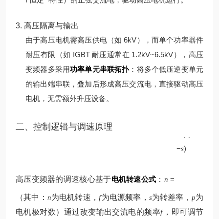
3. 高压隔离与输出
由于高压电机需高压供电（如 6kV），而单个功率器件
耐压有限（如 IGBT 耐压通常在 1.2kV~6.5kV），高压
变频器多采用
功率单元串联拓扑
：将多个低压逆变单元
的输出端串联，叠加后形成高压交流电，直接驱动高压
电机，无需额外升压设备。
p
二、控制逻辑与调速原理
60
(
1
f
−
)
s
高压变频器的调速核心基于
电机转速公式
：
=
n
（其中：
为电机转速，
为电源频率，
为转差率，
为
n
f
s
p
电机极对数）
通过改变输出交流电的频率
，即可调节
f