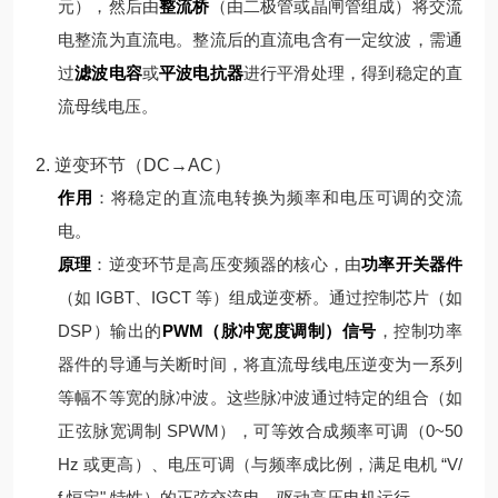
元），然后由
整流桥
（由二极管或晶闸管组成）将交流
电整流为直流电。
整流后的直流电含有一定纹波，需通
过
滤波电容
或
平波电抗器
进行平滑处理，得到稳定的直
流母线电压。
2. 逆变环节（DC→AC）
作用
：将稳定的直流电转换为频率和电压可调的交流
电。
原理
：
逆变环节是高压变频器的核心，由
功率开关器件
（如 IGBT、IGCT 等）组成逆变桥。通过控制芯片（如
DSP）输出的
PWM（脉冲宽度调制）信号
，控制功率
器件的导通与关断时间，将直流母线电压逆变为一系列
等幅不等宽的脉冲波。
这些脉冲波通过特定的组合（如
正弦脉宽调制 SPWM），可等效合成频率可调（0~50
Hz 或更高）、电压可调（与频率成比例，满足电机 “V/
f 恒定" 特性）的正弦交流电，驱动高压电机运行。