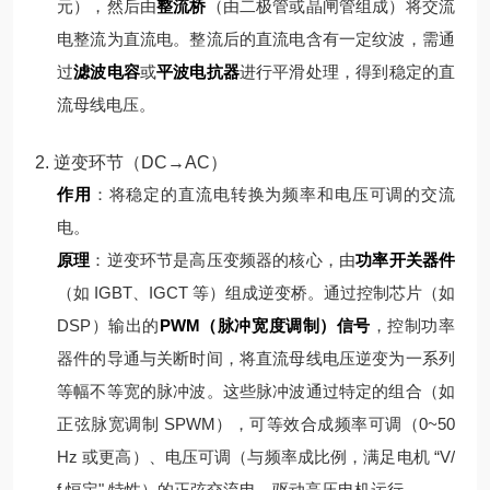
元），然后由
整流桥
（由二极管或晶闸管组成）将交流
电整流为直流电。
整流后的直流电含有一定纹波，需通
过
滤波电容
或
平波电抗器
进行平滑处理，得到稳定的直
流母线电压。
2. 逆变环节（DC→AC）
作用
：将稳定的直流电转换为频率和电压可调的交流
电。
原理
：
逆变环节是高压变频器的核心，由
功率开关器件
（如 IGBT、IGCT 等）组成逆变桥。通过控制芯片（如
DSP）输出的
PWM（脉冲宽度调制）信号
，控制功率
器件的导通与关断时间，将直流母线电压逆变为一系列
等幅不等宽的脉冲波。
这些脉冲波通过特定的组合（如
正弦脉宽调制 SPWM），可等效合成频率可调（0~50
Hz 或更高）、电压可调（与频率成比例，满足电机 “V/
f 恒定" 特性）的正弦交流电，驱动高压电机运行。