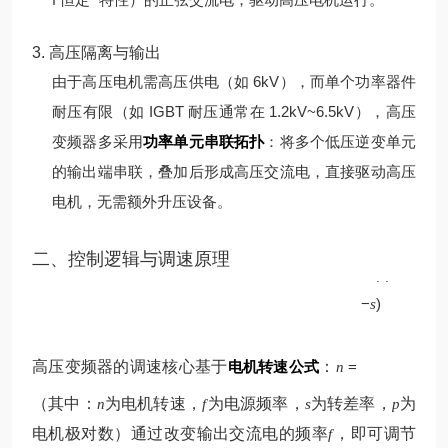
3. 高压隔离与输出
由于高压电机需高压供电（如 6kV），而单个功率器件
耐压有限（如 IGBT 耐压通常在 1.2kV~6.5kV），高压
变频器多采用
功率单元串联拓扑
：将多个低压逆变单元
的输出端串联，叠加后形成高压交流电，直接驱动高压
电机，无需额外升压设备。
p
二、控制逻辑与调速原理
60
(
1
f
−
)
s
高压变频器的调速核心基于
电机转速公式
：
=
n
（其中：
为电机转速，
为电源频率，
为转差率，
为
n
f
s
p
电机极对数）
通过改变输出交流电的频率
，即可调节
f