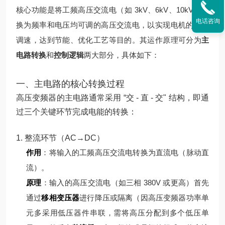
核心功能是将工频高压交流电（如 3kV、6kV、10kV）转
电话咨询
换为频率和电压均可调的高压交流电，以实现电机的无级
调速，达到节能、优化工艺等目的。其运作原理可分为
主
电路转换
和
控制逻辑
两大部分，具体如下：
一、主电路的核心转换过程
高压变频器的主电路通常采用 “交 - 直 - 交" 结构，即通
过三个关键环节完成电能的转换：
1. 整流环节（AC→DC）
作用
：将输入的工频高压交流电转换为直流电（脉动直
流）。
原理
：
输入的高压交流电（如三相 380V 或更高）首先
通过
移相变压器
进行降压或隔离（因高压变频器功率单
元多采用低压器件串联，需将高压分配到多个低压单