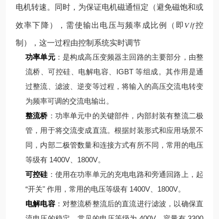
电机转速。同时，为保证电机磁通恒定（避免磁饱和或
效率下降），需使输出电压与频率成比例（即
/
控
V
f
制），这一过程由控制系统实时调节
功率单元
：是构成高压变频器主回路的主要部分，由整
流桥、可控硅、电解电容、IGBT 等组成。其作用是通
过整流、滤波、逆变等过程，将输入的高压交流电转变
为频率可调的交流电输出。
整流桥
：功率单元中的关键部件，内部封装有整流二极
管，用于将交流变成直流。根据封装形式和应用场景不
同，内部二极管数量和连接方式有所不同，常用的电压
等级有 1400V、1800V。
可控硅
：使用在功率单元的充电电路和旁通回路上，起
“开关" 作用，常用的电压等级有 1400V、1800V。
电解电容
：对整流桥整流后的直流进行滤波，以确保直
流电压的稳定，常见的电压等级为 400V，容量有 3300