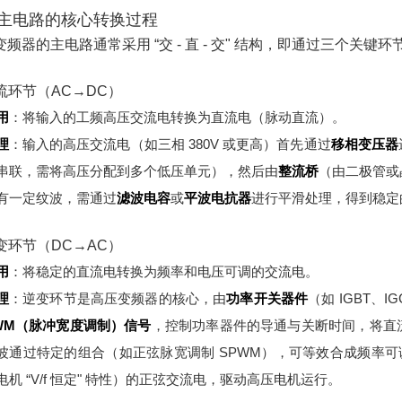
主电路的核心转换过程
变频器的主电路通常采用 “交 - 直 - 交" 结构，即通过三个关键
整流环节（AC→DC）
用
：将输入的工频高压交流电转换为直流电（脉动直流）。
理
：
输入的高压交流电（如三相 380V 或更高）首先通过
移相变压器
串联，需将高压分配到多个低压单元），然后由
整流桥
（由二极管或
有一定纹波，需通过
滤波电容
或
平波电抗器
进行平滑处理，得到稳定
逆变环节（DC→AC）
用
：将稳定的直流电转换为频率和电压可调的交流电。
理
：
逆变环节是高压变频器的核心，由
功率开关器件
（如 IGBT、
WM（脉冲宽度调制）信号
，控制功率器件的导通与关断时间，将直
波通过特定的组合（如正弦脉宽调制 SPWM），可等效合成频率可调
电机 “V/f 恒定" 特性）的正弦交流电，驱动高压电机运行。