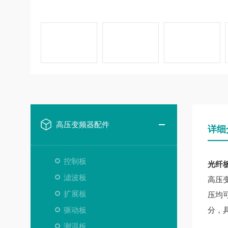
高压变频器配件
详细
控制板
光纤板5
滤波板
高压
扩展板
压均
驱动板
分，
测温板