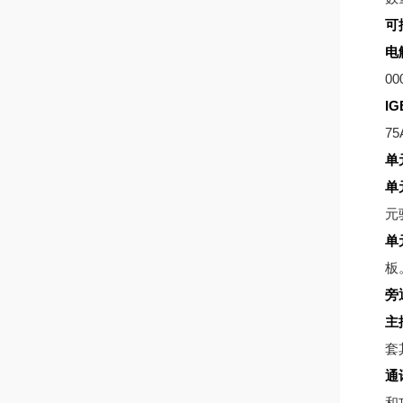
可
电
00
IG
75
单
单
元
单
板
旁
主
套
通
和