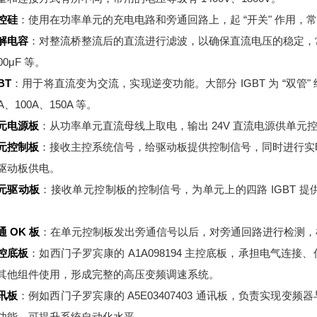
控硅
：使用在功率单元的充电电路和旁通回路上，起 “开关" 作用，常用的
解电容
：对整流桥整流后的直流进行滤波，以确保直流电压的稳定，常见的电
00μF 等。
BT
：用于将直流变为交流，实现逆变功能。大部分 IGBT 为 “双管" 
A、100A、150A 等。
元电源板
：从功率单元直流母线上取电，输出 24V 直流电源供单元
元控制板
：接收主控系统信号，给驱动板提供控制信号，同时进行实
驱动板供电。
元驱动板
：接收单元控制板的控制信号，为单元上的四路 IGBT 
。
通 OK 板
：在单元控制板发出旁通信号以后，对旁通回路进行检测，
控底板
：如西门子罗宾康的 A1A098194 主控底板，承担电气
其他组件使用，形成完整的高压变频调速系统。
讯板
：例如西门子罗宾康的 A5E03407403 通讯板，负责实现
功能，可提升系统自动化水平。