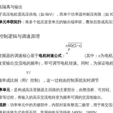
高压隔离与输出
于高压电机需高压供电（如 6kV），而单个功率器件耐压有限（如 IGBT
单元串联拓扑
：将多个低压逆变单元的输出端串联，叠加后形成高压
控制逻辑与调速原理
60
(
1
−
)
n
f
s
p
=
变频器的调速核心基于
电机转速公式
：
（其中：
为电机
n
改变输出交流电的频率
，即可调节电机转速。同时，为保证电
f
/
V
频率成比例（即
控制），这一过程由控制系统实时调节
f
率单元
：是构成高压变频器主回路的主要部分，由整流桥、可控硅、电
变等过程，将输入的高压交流电转变为频率可调的交流电输出。
流桥
：功率单元中的关键部件，内部封装有整流二极管，用于将交流
量和连接方式有所不同，常用的电压等级有 1400V、1800V。