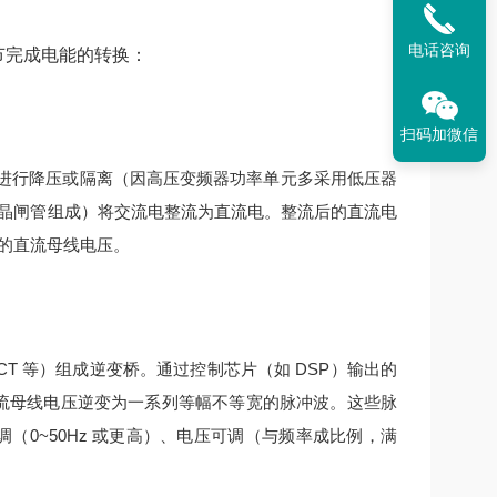
电话咨询
环节完成电能的转换：
扫码加微信
进行降压或隔离（因高压变频器功率单元多采用低压器
晶闸管组成）将交流电整流为直流电。
整流后的直流电
的直流母线电压。
IGCT 等）组成逆变桥。通过控制芯片（如 DSP）输出的
流母线电压逆变为一系列等幅不等宽的脉冲波。
这些脉
（0~50Hz 或更高）、电压可调（与频率成比例，满