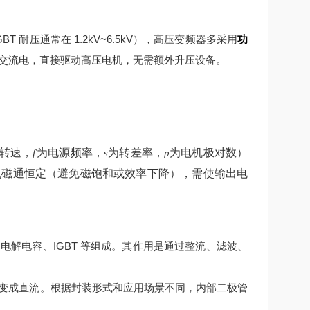
 耐压通常在 1.2kV~6.5kV），高压变频器多采用
功
交流电，直接驱动高压电机，无需额外升压设备。
转速，
为电源频率，
为转差率，
为电机极对数）
f
s
p
机磁通恒定（避免磁饱和或效率下降），需使输出电
解电容、IGBT 等组成。其作用是通过整流、滤波、
变成直流。根据封装形式和应用场景不同，内部二极管