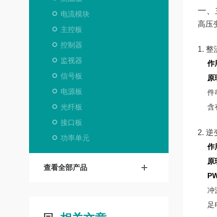
一、
电流模块
高压
主控板
控制器
1. 
监视器
作
信号板
原
电源板
件
光纤板
含
接口板
2. 
功率单元
作
原
查看全部产品
P
冲
足