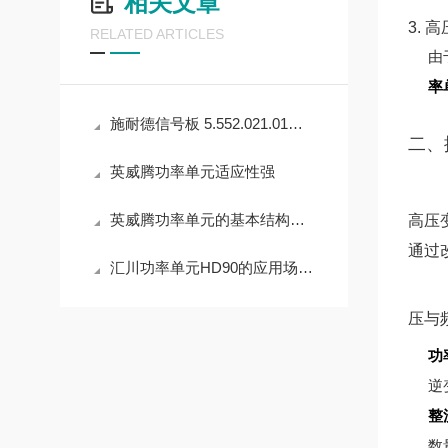
相关文章
3. 
RELATED ARTICLES
由
率
施耐德信号板 5.552.021.01的安装位置与方法详解
二、
英威腾功率单元适应性强
英威腾功率单元的基本结构设计
高压
通过
汇川功率单元HD90的应用场景有哪些？
压与
功
逆
整
数