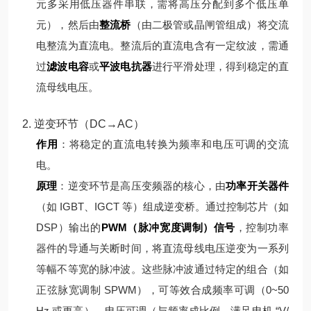
元多采用低压器件串联，需将高压分配到多个低压单
元），然后由
整流桥
（由二极管或晶闸管组成）将交流
电整流为直流电。
整流后的直流电含有一定纹波，需通
过
滤波电容
或
平波电抗器
进行平滑处理，得到稳定的直
流母线电压。
2. 逆变环节（DC→AC）
作用
：将稳定的直流电转换为频率和电压可调的交流
电。
原理
：
逆变环节是高压变频器的核心，由
功率开关器件
（如 IGBT、IGCT 等）组成逆变桥。通过控制芯片（如
DSP）输出的
PWM（脉冲宽度调制）信号
，控制功率
器件的导通与关断时间，将直流母线电压逆变为一系列
等幅不等宽的脉冲波。
这些脉冲波通过特定的组合（如
正弦脉宽调制 SPWM），可等效合成频率可调（0~50
Hz 或更高）、电压可调（与频率成比例，满足电机 “V/