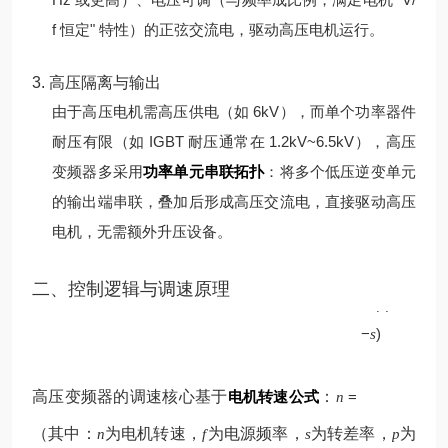
f 恒定" 特性）的正弦交流电，驱动高压电机运行。
3. 高压隔离与输出
由于高压电机需高压供电（如 6kV），而单个功率器件
耐压有限（如 IGBT 耐压通常在 1.2kV~6.5kV），高压
变频器多采用
功率单元串联拓扑
：将多个低压逆变单元
的输出端串联，叠加后形成高压交流电，直接驱动高压
电机，无需额外升压设备。
p
二、控制逻辑与调速原理
60
(
1
f
−
)
s
高压变频器的调速核心基于
电机转速公式
：
=
n
（其中：
为电机转速，
为电源频率，
为转差率，
为
n
f
s
p