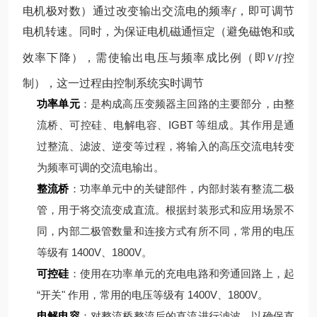
电机极对数）
通过改变输出交流电的频率
，即可调节
f
电机转速。同时，为保证电机磁通恒定（避免磁饱和或
效率下降），需使输出电压与频率成比例（即
/
控
V
f
制），这一过程由控制系统实时调节
功率单元
：是构成高压变频器主回路的主要部分，由整
流桥、可控硅、电解电容、IGBT 等组成。其作用是通
过整流、滤波、逆变等过程，将输入的高压交流电转变
为频率可调的交流电输出。
整流桥
：功率单元中的关键部件，内部封装有整流二极
管，用于将交流变成直流。根据封装形式和应用场景不
同，内部二极管数量和连接方式有所不同，常用的电压
等级有 1400V、1800V。
可控硅
：使用在功率单元的充电电路和旁通回路上，起
“开关" 作用，常用的电压等级有 1400V、1800V。
电解电容
：对整流桥整流后的直流进行滤波，以确保直