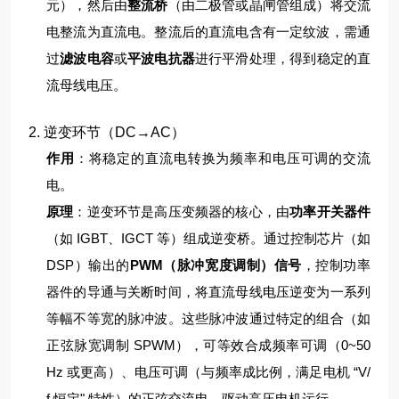
元），然后由
整流桥
（由二极管或晶闸管组成）将交流
电整流为直流电。
整流后的直流电含有一定纹波，需通
过
滤波电容
或
平波电抗器
进行平滑处理，得到稳定的直
流母线电压。
2. 逆变环节（DC→AC）
作用
：将稳定的直流电转换为频率和电压可调的交流
电。
原理
：
逆变环节是高压变频器的核心，由
功率开关器件
（如 IGBT、IGCT 等）组成逆变桥。通过控制芯片（如
DSP）输出的
PWM（脉冲宽度调制）信号
，控制功率
器件的导通与关断时间，将直流母线电压逆变为一系列
等幅不等宽的脉冲波。
这些脉冲波通过特定的组合（如
正弦脉宽调制 SPWM），可等效合成频率可调（0~50
Hz 或更高）、电压可调（与频率成比例，满足电机 “V/
f 恒定" 特性）的正弦交流电，驱动高压电机运行。