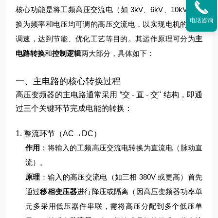
核心功能是将工频高压交流电（如 3kV、6kV、10kV）转
电话咨询
换为频率和电压均可调的高压交流电，以实现电机的无级
调速，达到节能、优化工艺等目的。其运作原理可分为
主
电路转换
和
控制逻辑
两大部分，具体如下：
一、主电路的核心转换过程
高压变频器的主电路通常采用 “交 - 直 - 交" 结构，即通
过三个关键环节完成电能的转换：
1. 整流环节（AC→DC）
作用
：将输入的工频高压交流电转换为直流电（脉动直
流）。
原理
：
输入的高压交流电（如三相 380V 或更高）首先
通过
移相变压器
进行降压或隔离（因高压变频器功率单
元多采用低压器件串联，需将高压分配到多个低压单