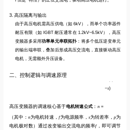
3. 高压隔离与输出
由于高压电机需高压供电（如 6kV），而单个功率器件
耐压有限（如 IGBT 耐压通常在 1.2kV~6.5kV），高压
变频器多采用
功率单元串联拓扑
：将多个低压逆变单元
的输出端串联，叠加后形成高压交流电，直接驱动高压
电机，无需额外升压设备。
p
二、控制逻辑与调速原理
60
(
1
f
−
)
s
高压变频器的调速核心基于
电机转速公式
：
=
n
（其中：
为电机转速，
为电源频率，
为转差率，
为
n
f
s
p
电机极对数）
通过改变输出交流电的频率
，即可调节
f