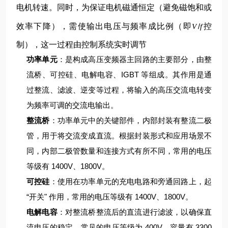
电机转速。同时，为保证电机磁通恒定（避免磁饱和或
效率下降），需使输出电压与频率成比例（即
/
控
V
f
制），这一过程由控制系统实时调节
功率单元
：是构成高压变频器主回路的主要部分，由整
流桥、可控硅、电解电容、IGBT 等组成。其作用是通
过整流、滤波、逆变等过程，将输入的高压交流电转变
为频率可调的交流电输出。
整流桥
：功率单元中的关键部件，内部封装有整流二极
管，用于将交流变成直流。根据封装形式和应用场景不
同，内部二极管数量和连接方式有所不同，常用的电压
等级有 1400V、1800V。
可控硅
：使用在功率单元的充电电路和旁通回路上，起
“开关" 作用，常用的电压等级有 1400V、1800V。
电解电容
：对整流桥整流后的直流进行滤波，以确保直
流电压的稳定，常见的电压等级为 400V，容量有 3300