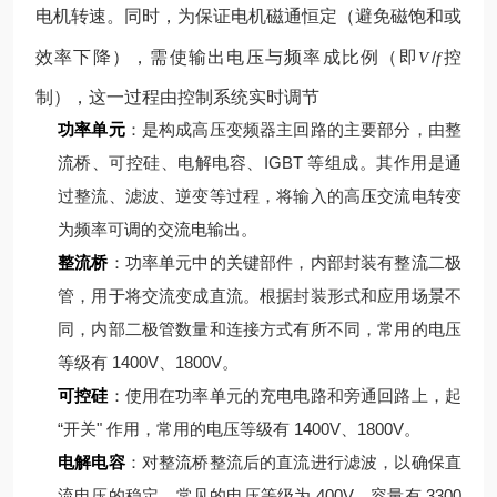
电机转速。同时，为保证电机磁通恒定（避免磁饱和或
效率下降），需使输出电压与频率成比例（即
/
控
V
f
制），这一过程由控制系统实时调节
功率单元
：是构成高压变频器主回路的主要部分，由整
流桥、可控硅、电解电容、IGBT 等组成。其作用是通
过整流、滤波、逆变等过程，将输入的高压交流电转变
为频率可调的交流电输出。
整流桥
：功率单元中的关键部件，内部封装有整流二极
管，用于将交流变成直流。根据封装形式和应用场景不
同，内部二极管数量和连接方式有所不同，常用的电压
等级有 1400V、1800V。
可控硅
：使用在功率单元的充电电路和旁通回路上，起
“开关" 作用，常用的电压等级有 1400V、1800V。
电解电容
：对整流桥整流后的直流进行滤波，以确保直
流电压的稳定，常见的电压等级为 400V，容量有 3300