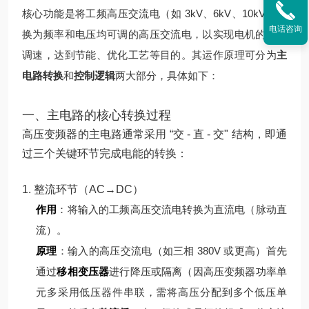
核心功能是将工频高压交流电（如 3kV、6kV、10kV）转
电话咨询
换为频率和电压均可调的高压交流电，以实现电机的无级
调速，达到节能、优化工艺等目的。其运作原理可分为
主
电路转换
和
控制逻辑
两大部分，具体如下：
一、主电路的核心转换过程
高压变频器的主电路通常采用 “交 - 直 - 交" 结构，即通
过三个关键环节完成电能的转换：
1. 整流环节（AC→DC）
作用
：将输入的工频高压交流电转换为直流电（脉动直
流）。
原理
：
输入的高压交流电（如三相 380V 或更高）首先
通过
移相变压器
进行降压或隔离（因高压变频器功率单
元多采用低压器件串联，需将高压分配到多个低压单