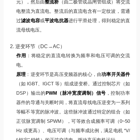
元），然后由
整流桥
（由二极管或晶闸管组成）将交流
电整流为直流电。
整流后的直流电含有一定纹波，需通
过
滤波电容
或
平波电抗器
进行平滑处理，得到稳定的直
流母线电压。
2. 逆变环节（DC→AC）
作用
：将稳定的直流电转换为频率和电压可调的交流
电。
原理
：
逆变环节是高压变频器的核心，由
功率开关器件
（如 IGBT、IGCT 等）组成逆变桥。通过控制芯片（如
DSP）输出的
PWM（脉冲宽度调制）信号
，控制功率
器件的导通与关断时间，将直流母线电压逆变为一系列
等幅不等宽的脉冲波。
这些脉冲波通过特定的组合（如
正弦脉宽调制 SPWM），可等效合成频率可调（0~50
Hz 或更高）、电压可调（与频率成比例，满足电机 “V/
f 恒定" 特性）的正弦交流电，驱动高压电机运行。