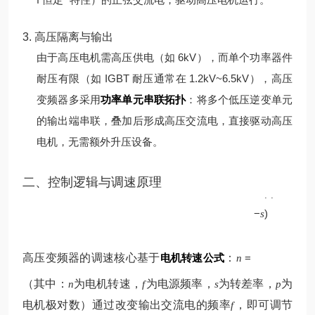
3. 高压隔离与输出
由于高压电机需高压供电（如 6kV），而单个功率器件
耐压有限（如 IGBT 耐压通常在 1.2kV~6.5kV），高压
变频器多采用
功率单元串联拓扑
：将多个低压逆变单元
的输出端串联，叠加后形成高压交流电，直接驱动高压
电机，无需额外升压设备。
p
二、控制逻辑与调速原理
60
(
1
f
−
)
s
高压变频器的调速核心基于
电机转速公式
：
=
n
（其中：
为电机转速，
为电源频率，
为转差率，
为
n
f
s
p
电机极对数）
通过改变输出交流电的频率
，即可调节
f