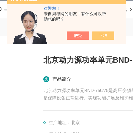
欢迎您！
当前位置：
首页
产品中心
高压变频器配件
功率单元
来自局域网的朋友！有什么可以帮
助您的吗？
北京动力源功率单元BND-75
产品简介
北京动力源功率单元BND-750/75是高
是保障设备正常运行、实现功能扩展及维护维
变换、控制、冷却、保护等多个系统
生产地址：北京