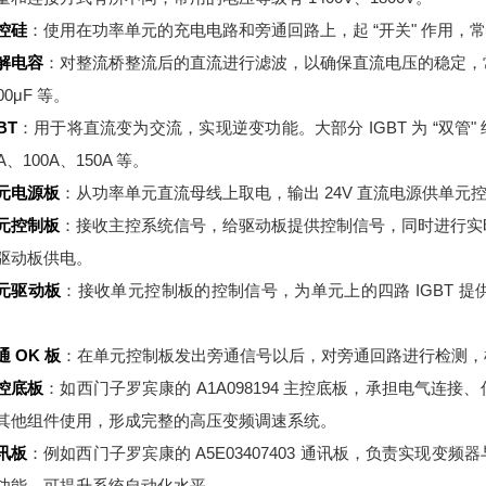
控硅
：使用在功率单元的充电电路和旁通回路上，起 “开关" 作用，常用的
解电容
：对整流桥整流后的直流进行滤波，以确保直流电压的稳定，常见的电
00μF 等。
BT
：用于将直流变为交流，实现逆变功能。大部分 IGBT 为 “双管" 
A、100A、150A 等。
元电源板
：从功率单元直流母线上取电，输出 24V 直流电源供单元
元控制板
：接收主控系统信号，给驱动板提供控制信号，同时进行实
驱动板供电。
元驱动板
：接收单元控制板的控制信号，为单元上的四路 IGBT 
。
通 OK 板
：在单元控制板发出旁通信号以后，对旁通回路进行检测，
控底板
：如西门子罗宾康的 A1A098194 主控底板，承担电气
其他组件使用，形成完整的高压变频调速系统。
讯板
：例如西门子罗宾康的 A5E03407403 通讯板，负责实现
功能，可提升系统自动化水平。