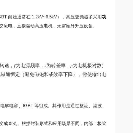
 耐压通常在 1.2kV~6.5kV），高压变频器多采用
功
交流电，直接驱动高压电机，无需额外升压设备。
转速，
为电源频率，
为转差率，
为电机极对数）
f
s
p
机磁通恒定（避免磁饱和或效率下降），需使输出电
解电容、IGBT 等组成。其作用是通过整流、滤波、
变成直流。根据封装形式和应用场景不同，内部二极管