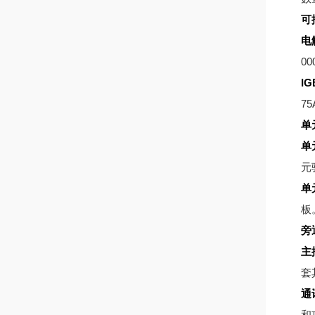
可
电
00
IG
75
单
单
元
单
板
旁
主
套
通
和