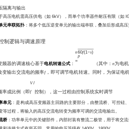
高压隔离与输出
于高压电机需高压供电（如 6kV），而单个功率器件耐压有限（如 IGBT
单元串联拓扑
：将多个低压逆变单元的输出端串联，叠加后形成高压
控制逻辑与调速原理
60
(
1
−
)
n
f
s
p
=
变频器的调速核心基于
电机转速公式
：
（其中：
为电机
n
改变输出交流电的频率
，即可调节电机转速。同时，为保证电
f
/
V
频率成比例（即
控制），这一过程由控制系统实时调节
f
率单元
：是构成高压变频器主回路的主要部分，由整流桥、可控硅、电
变等过程，将输入的高压交流电转变为频率可调的交流电输出。
流桥
：功率单元中的关键部件，内部封装有整流二极管，用于将交流
量和连接方式有所不同，常用的电压等级有 1400V、1800V。