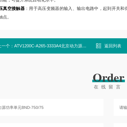
压真空接触器
：用于高压变频器的输入、输出电路中，起到开关和保护作用
触点。
上一个：
ATV1200C-A265-3333A4北京动力源功率单元BND-750/200E1
返回列表
Order
在线留言