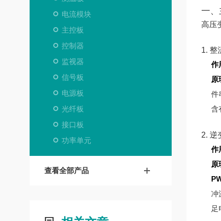
一、
电流模块
高压
主控板
控制器
1. 
监视器
作
信号板
原
电源板
件
光纤板
含
接口板
2. 
功率单元
作
原
查看全部产品
P
冲
足