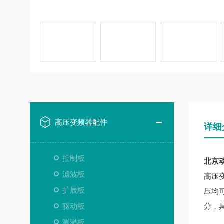
高压变频器配件
详细
控制板
北京动
滤波板
高压
扩展板
压均
驱动板
分，
测温板