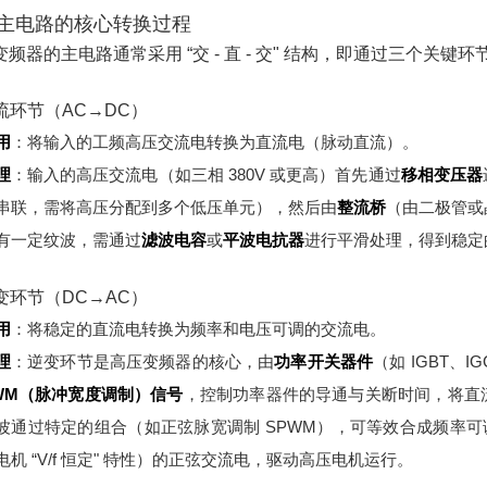
主电路的核心转换过程
变频器的主电路通常采用 “交 - 直 - 交" 结构，即通过三个关键
整流环节（AC→DC）
用
：将输入的工频高压交流电转换为直流电（脉动直流）。
理
：
输入的高压交流电（如三相 380V 或更高）首先通过
移相变压器
串联，需将高压分配到多个低压单元），然后由
整流桥
（由二极管或
有一定纹波，需通过
滤波电容
或
平波电抗器
进行平滑处理，得到稳定
逆变环节（DC→AC）
用
：将稳定的直流电转换为频率和电压可调的交流电。
理
：
逆变环节是高压变频器的核心，由
功率开关器件
（如 IGBT、
WM（脉冲宽度调制）信号
，控制功率器件的导通与关断时间，将直
波通过特定的组合（如正弦脉宽调制 SPWM），可等效合成频率可调
电机 “V/f 恒定" 特性）的正弦交流电，驱动高压电机运行。