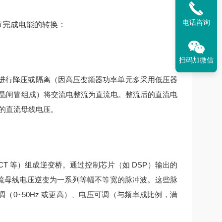
电话咨询
环节完成电能的转换：
扫码加微信
进行降压或隔离（因高压变频器功率单元多采用低压器
晶闸管组成）将交流电整流为直流电。
整流后的直流电
的直流母线电压。
IGCT 等）组成逆变桥。通过控制芯片（如 DSP）输出的
流母线电压逆变为一系列等幅不等宽的脉冲波。
这些脉
（0~50Hz 或更高）、电压可调（与频率成比例，满