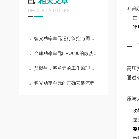
相关文章
3. 
RELATED ARTICLES
由
率
智光功率单元运行管控与周期养护实操解析
二、
合康功率单元HPU690的散热设计原理
艾默生功率单元的工作原理与应用领域深度解析
高压
通过
智光功率单元的正确安装流程
压与
功
逆
整
数