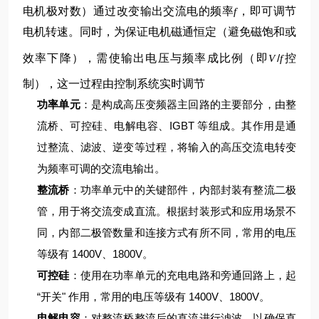
电机极对数）
通过改变输出交流电的频率
，即可调节
f
电机转速。同时，为保证电机磁通恒定（避免磁饱和或
效率下降），需使输出电压与频率成比例（即
/
控
V
f
制），这一过程由控制系统实时调节
功率单元
：是构成高压变频器主回路的主要部分，由整
流桥、可控硅、电解电容、IGBT 等组成。其作用是通
过整流、滤波、逆变等过程，将输入的高压交流电转变
为频率可调的交流电输出。
整流桥
：功率单元中的关键部件，内部封装有整流二极
管，用于将交流变成直流。根据封装形式和应用场景不
同，内部二极管数量和连接方式有所不同，常用的电压
等级有 1400V、1800V。
可控硅
：使用在功率单元的充电电路和旁通回路上，起
“开关" 作用，常用的电压等级有 1400V、1800V。
电解电容
：对整流桥整流后的直流进行滤波，以确保直