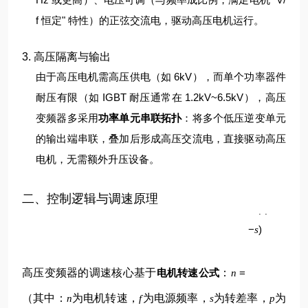
f 恒定" 特性）的正弦交流电，驱动高压电机运行。
3. 高压隔离与输出
由于高压电机需高压供电（如 6kV），而单个功率器件
耐压有限（如 IGBT 耐压通常在 1.2kV~6.5kV），高压
变频器多采用
功率单元串联拓扑
：将多个低压逆变单元
的输出端串联，叠加后形成高压交流电，直接驱动高压
电机，无需额外升压设备。
p
二、控制逻辑与调速原理
60
(
1
f
−
)
s
高压变频器的调速核心基于
电机转速公式
：
=
n
（其中：
为电机转速，
为电源频率，
为转差率，
为
n
f
s
p