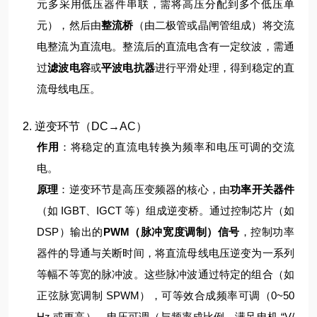
元多采用低压器件串联，需将高压分配到多个低压单
元），然后由
整流桥
（由二极管或晶闸管组成）将交流
电整流为直流电。
整流后的直流电含有一定纹波，需通
过
滤波电容
或
平波电抗器
进行平滑处理，得到稳定的直
流母线电压。
2. 逆变环节（DC→AC）
作用
：将稳定的直流电转换为频率和电压可调的交流
电。
原理
：
逆变环节是高压变频器的核心，由
功率开关器件
（如 IGBT、IGCT 等）组成逆变桥。通过控制芯片（如
DSP）输出的
PWM（脉冲宽度调制）信号
，控制功率
器件的导通与关断时间，将直流母线电压逆变为一系列
等幅不等宽的脉冲波。
这些脉冲波通过特定的组合（如
正弦脉宽调制 SPWM），可等效合成频率可调（0~50
Hz 或更高）、电压可调（与频率成比例，满足电机 “V/