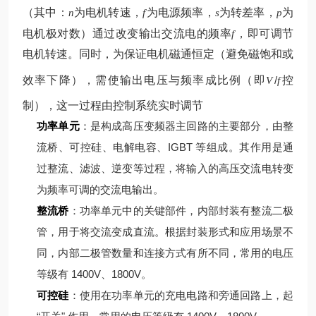
（其中：
为电机转速，
为电源频率，
为转差率，
为
n
f
s
p
电机极对数）
通过改变输出交流电的频率
，即可调节
f
电机转速。同时，为保证电机磁通恒定（避免磁饱和或
效率下降），需使输出电压与频率成比例（即
/
控
V
f
制），这一过程由控制系统实时调节
功率单元
：是构成高压变频器主回路的主要部分，由整
流桥、可控硅、电解电容、IGBT 等组成。其作用是通
过整流、滤波、逆变等过程，将输入的高压交流电转变
为频率可调的交流电输出。
整流桥
：功率单元中的关键部件，内部封装有整流二极
管，用于将交流变成直流。根据封装形式和应用场景不
同，内部二极管数量和连接方式有所不同，常用的电压
等级有 1400V、1800V。
可控硅
：使用在功率单元的充电电路和旁通回路上，起