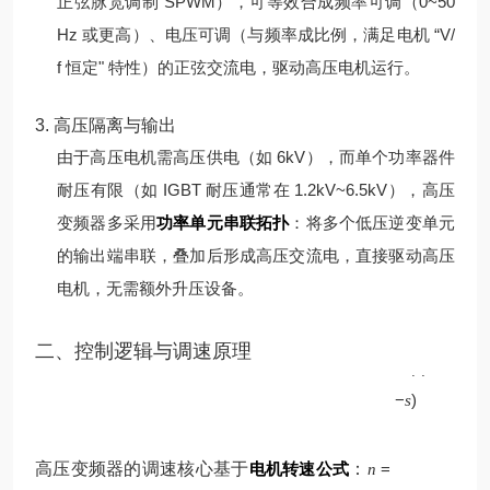
正弦脉宽调制 SPWM），可等效合成频率可调（0~50
Hz 或更高）、电压可调（与频率成比例，满足电机 “V/
f 恒定" 特性）的正弦交流电，驱动高压电机运行。
3. 高压隔离与输出
由于高压电机需高压供电（如 6kV），而单个功率器件
耐压有限（如 IGBT 耐压通常在 1.2kV~6.5kV），高压
变频器多采用
功率单元串联拓扑
：将多个低压逆变单元
的输出端串联，叠加后形成高压交流电，直接驱动高压
电机，无需额外升压设备。
p
二、控制逻辑与调速原理
60
(
1
f
−
)
s
高压变频器的调速核心基于
电机转速公式
：
=
n