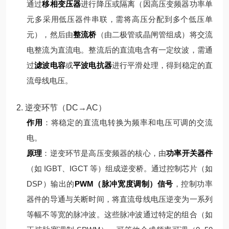
通过
移相变压器
进行降压或隔离（因高压变频器功率单
元多采用低压器件串联，需将高压分配到多个低压单
元），然后由
整流桥
（由二极管或晶闸管组成）将交流
电整流为直流电。
整流后的直流电含有一定纹波，需通
过
滤波电容
或
平波电抗器
进行平滑处理，得到稳定的直
流母线电压。
2. 逆变环节（DC→AC）
作用
：将稳定的直流电转换为频率和电压可调的交流
电。
原理
：
逆变环节是高压变频器的核心，由
功率开关器件
（如 IGBT、IGCT 等）组成逆变桥。通过控制芯片（如
DSP）输出的
PWM（脉冲宽度调制）信号
，控制功率
器件的导通与关断时间，将直流母线电压逆变为一系列
等幅不等宽的脉冲波。
这些脉冲波通过特定的组合（如