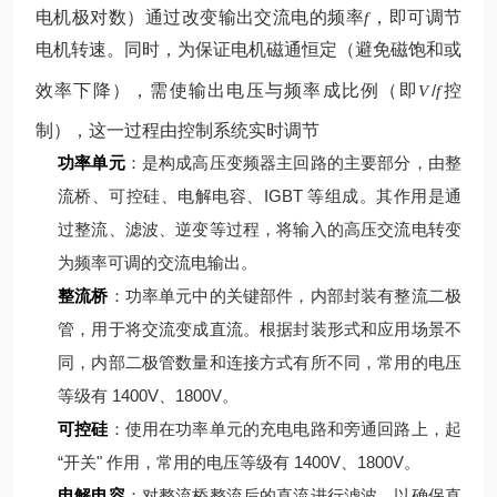
电机极对数）
通过改变输出交流电的频率
，即可调节
f
电机转速。同时，为保证电机磁通恒定（避免磁饱和或
效率下降），需使输出电压与频率成比例（即
/
控
V
f
制），这一过程由控制系统实时调节
功率单元
：是构成高压变频器主回路的主要部分，由整
流桥、可控硅、电解电容、IGBT 等组成。其作用是通
过整流、滤波、逆变等过程，将输入的高压交流电转变
为频率可调的交流电输出。
整流桥
：功率单元中的关键部件，内部封装有整流二极
管，用于将交流变成直流。根据封装形式和应用场景不
同，内部二极管数量和连接方式有所不同，常用的电压
等级有 1400V、1800V。
可控硅
：使用在功率单元的充电电路和旁通回路上，起
“开关" 作用，常用的电压等级有 1400V、1800V。
电解电容
：对整流桥整流后的直流进行滤波，以确保直