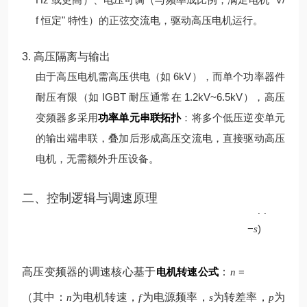
f 恒定" 特性）的正弦交流电，驱动高压电机运行。
3. 高压隔离与输出
由于高压电机需高压供电（如 6kV），而单个功率器件
耐压有限（如 IGBT 耐压通常在 1.2kV~6.5kV），高压
变频器多采用
功率单元串联拓扑
：将多个低压逆变单元
的输出端串联，叠加后形成高压交流电，直接驱动高压
电机，无需额外升压设备。
p
二、控制逻辑与调速原理
60
(
1
f
−
)
s
高压变频器的调速核心基于
电机转速公式
：
=
n
（其中：
为电机转速，
为电源频率，
为转差率，
为
n
f
s
p