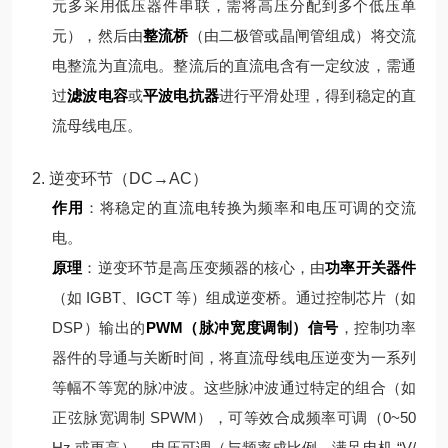
元多采用低压器件串联，需将高压分配到多个低压单
元），然后由
整流桥
（由二极管或晶闸管组成）将交流
电整流为直流电。
整流后的直流电含有一定纹波，需通
过
滤波电容
或
平波电抗器
进行平滑处理，得到稳定的直
流母线电压。
2. 逆变环节（DC→AC）
作用
：将稳定的直流电转换为频率和电压可调的交流
电。
原理
：
逆变环节是高压变频器的核心，由
功率开关器件
（如 IGBT、IGCT 等）组成逆变桥。通过控制芯片（如
DSP）输出的
PWM（脉冲宽度调制）信号
，控制功率
器件的导通与关断时间，将直流母线电压逆变为一系列
等幅不等宽的脉冲波。
这些脉冲波通过特定的组合（如
正弦脉宽调制 SPWM），可等效合成频率可调（0~50
Hz 或更高）、电压可调（与频率成比例，满足电机 “V/