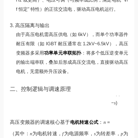
f 恒定" 特性）的正弦交流电，驱动高压电机运行。
3. 高压隔离与输出
由于高压电机需高压供电（如 6kV），而单个功率器件
耐压有限（如 IGBT 耐压通常在 1.2kV~6.5kV），高压
变频器多采用
功率单元串联拓扑
：将多个低压逆变单元
的输出端串联，叠加后形成高压交流电，直接驱动高压
电机，无需额外升压设备。
p
二、控制逻辑与调速原理
60
(
1
f
−
)
s
高压变频器的调速核心基于
电机转速公式
：
=
n
（其中：
为电机转速，
为电源频率，
为转差率，
为
n
f
s
p