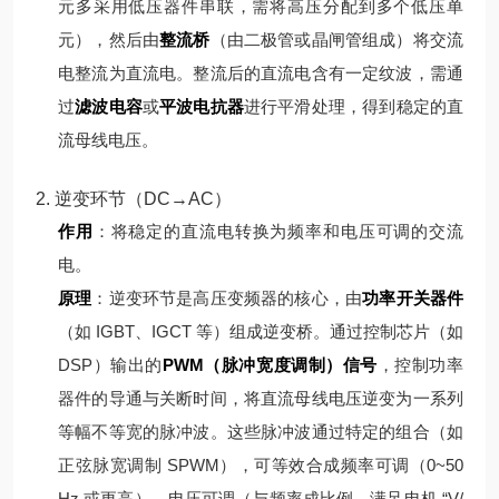
元多采用低压器件串联，需将高压分配到多个低压单
元），然后由
整流桥
（由二极管或晶闸管组成）将交流
电整流为直流电。
整流后的直流电含有一定纹波，需通
过
滤波电容
或
平波电抗器
进行平滑处理，得到稳定的直
流母线电压。
2. 逆变环节（DC→AC）
作用
：将稳定的直流电转换为频率和电压可调的交流
电。
原理
：
逆变环节是高压变频器的核心，由
功率开关器件
（如 IGBT、IGCT 等）组成逆变桥。通过控制芯片（如
DSP）输出的
PWM（脉冲宽度调制）信号
，控制功率
器件的导通与关断时间，将直流母线电压逆变为一系列
等幅不等宽的脉冲波。
这些脉冲波通过特定的组合（如
正弦脉宽调制 SPWM），可等效合成频率可调（0~50
Hz 或更高）、电压可调（与频率成比例，满足电机 “V/