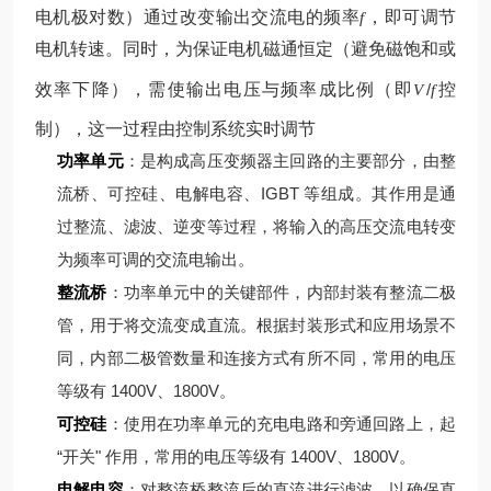
电机极对数）
通过改变输出交流电的频率
，即可调节
f
电机转速。同时，为保证电机磁通恒定（避免磁饱和或
效率下降），需使输出电压与频率成比例（即
/
控
V
f
制），这一过程由控制系统实时调节
功率单元
：是构成高压变频器主回路的主要部分，由整
流桥、可控硅、电解电容、IGBT 等组成。其作用是通
过整流、滤波、逆变等过程，将输入的高压交流电转变
为频率可调的交流电输出。
整流桥
：功率单元中的关键部件，内部封装有整流二极
管，用于将交流变成直流。根据封装形式和应用场景不
同，内部二极管数量和连接方式有所不同，常用的电压
等级有 1400V、1800V。
可控硅
：使用在功率单元的充电电路和旁通回路上，起
“开关" 作用，常用的电压等级有 1400V、1800V。
电解电容
：对整流桥整流后的直流进行滤波，以确保直