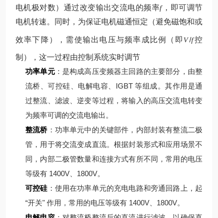
电机极对数）
通过改变输出交流电的频率
，即可调节
f
电机转速。同时，为保证电机磁通恒定（避免磁饱和或
效率下降），需使输出电压与频率成比例（即
/
控
V
f
制），这一过程由控制系统实时调节
功率单元
：是构成高压变频器主回路的主要部分，由整
流桥、可控硅、电解电容、IGBT 等组成。其作用是通
过整流、滤波、逆变等过程，将输入的高压交流电转变
为频率可调的交流电输出。
整流桥
：功率单元中的关键部件，内部封装有整流二极
管，用于将交流变成直流。根据封装形式和应用场景不
同，内部二极管数量和连接方式有所不同，常用的电压
等级有 1400V、1800V。
可控硅
：使用在功率单元的充电电路和旁通回路上，起
“开关" 作用，常用的电压等级有 1400V、1800V。
电解电容
：对整流桥整流后的直流进行滤波，以确保直