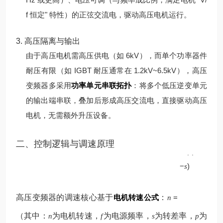
f 恒定" 特性）的正弦交流电，驱动高压电机运行。
3. 高压隔离与输出
由于高压电机需高压供电（如 6kV），而单个功率器件
耐压有限（如 IGBT 耐压通常在 1.2kV~6.5kV），高压
变频器多采用
功率单元串联拓扑
：将多个低压逆变单元
的输出端串联，叠加后形成高压交流电，直接驱动高压
电机，无需额外升压设备。
p
二、控制逻辑与调速原理
60
(
1
f
−
)
s
高压变频器的调速核心基于
电机转速公式
：
=
n
（其中：
为电机转速，
为电源频率，
为转差率，
为
n
f
s
p