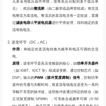
元多采用低压器件串联，需将高压分配到多个低压单
元），然后由
整流桥
（由二极管或晶闸管组成）将交流
电整流为直流电。
整流后的直流电含有一定纹波，需通
过
滤波电容
或
平波电抗器
进行平滑处理，得到稳定的直
流母线电压。
2. 逆变环节（DC→AC）
作用
：将稳定的直流电转换为频率和电压可调的交流
电。
原理
：
逆变环节是高压变频器的核心，由
功率开关器件
（如 IGBT、IGCT 等）组成逆变桥。通过控制芯片（如
DSP）输出的
PWM（脉冲宽度调制）信号
，控制功率
器件的导通与关断时间，将直流母线电压逆变为一系列
等幅不等宽的脉冲波。
这些脉冲波通过特定的组合（如
正弦脉宽调制 SPWM），可等效合成频率可调（0~50
Hz 或更高）、电压可调（与频率成比例，满足电机 “V/