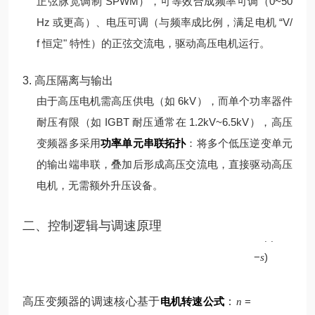
正弦脉宽调制 SPWM），可等效合成频率可调（0~50
Hz 或更高）、电压可调（与频率成比例，满足电机 “V/
f 恒定" 特性）的正弦交流电，驱动高压电机运行。
3. 高压隔离与输出
由于高压电机需高压供电（如 6kV），而单个功率器件
耐压有限（如 IGBT 耐压通常在 1.2kV~6.5kV），高压
变频器多采用
功率单元串联拓扑
：将多个低压逆变单元
的输出端串联，叠加后形成高压交流电，直接驱动高压
电机，无需额外升压设备。
p
二、控制逻辑与调速原理
60
(
1
f
−
)
s
高压变频器的调速核心基于
电机转速公式
：
=
n