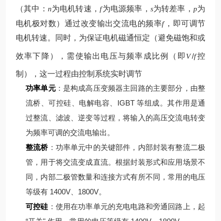
（其中：
为电机转速，
为电源频率，
为转差率，
为
n
f
s
p
电机极对数）
通过改变输出交流电的频率
，即可调节
f
电机转速。同时，为保证电机磁通恒定（避免磁饱和或
效率下降），需使输出电压与频率成比例（即
/
控
V
f
制），这一过程由控制系统实时调节
功率单元
：是构成高压变频器主回路的主要部分，由整
流桥、可控硅、电解电容、IGBT 等组成。其作用是通
过整流、滤波、逆变等过程，将输入的高压交流电转变
为频率可调的交流电输出。
整流桥
：功率单元中的关键部件，内部封装有整流二极
管，用于将交流变成直流。根据封装形式和应用场景不
同，内部二极管数量和连接方式有所不同，常用的电压
等级有 1400V、1800V。
可控硅
：使用在功率单元的充电电路和旁通回路上，起