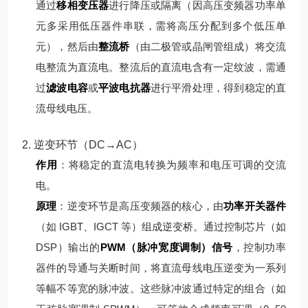
通过
移相变压器
进行降压或隔离（因高压变频器功率单
元多采用低压器件串联，需将高压分配到多个低压单
元），然后由
整流桥
（由二极管或晶闸管组成）将交流
电整流为直流电。
整流后的直流电含有一定纹波，需通
过
滤波电容
或
平波电抗器
进行平滑处理，得到稳定的直
流母线电压。
2. 逆变环节（DC→AC）
作用
：将稳定的直流电转换为频率和电压可调的交流
电。
原理
：
逆变环节是高压变频器的核心，由
功率开关器件
（如 IGBT、IGCT 等）组成逆变桥。通过控制芯片（如
DSP）输出的
PWM（脉冲宽度调制）信号
，控制功率
器件的导通与关断时间，将直流母线电压逆变为一系列
等幅不等宽的脉冲波。
这些脉冲波通过特定的组合（如