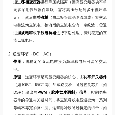
通过
移相变压器
进行降压或隔离（因高压变频器功率单
元多采用低压器件串联，需将高压分配到多个低压单
元），然后由
整流桥
（由二极管或晶闸管组成）将交流
电整流为直流电。
整流后的直流电含有一定纹波，需通
过
滤波电容
或
平波电抗器
进行平滑处理，得到稳定的直
流母线电压。
2. 逆变环节（DC→AC）
作用
：将稳定的直流电转换为频率和电压可调的交流
电。
原理
：
逆变环节是高压变频器的核心，由
功率开关器件
（如 IGBT、IGCT 等）组成逆变桥。通过控制芯片（如
DSP）输出的
PWM（脉冲宽度调制）信号
，控制功率
器件的导通与关断时间，将直流母线电压逆变为一系列
等幅不等宽的脉冲波。
这些脉冲波通过特定的组合（如