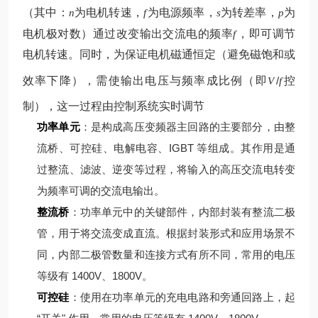
（其中：
为电机转速，
为电源频率，
为转差率，
为
n
f
s
p
电机极对数）
通过改变输出交流电的频率
，即可调节
f
电机转速。同时，为保证电机磁通恒定（避免磁饱和或
效率下降），需使输出电压与频率成比例（即
/
控
V
f
制），这一过程由控制系统实时调节
功率单元
：是构成高压变频器主回路的主要部分，由整
流桥、可控硅、电解电容、IGBT 等组成。其作用是通
过整流、滤波、逆变等过程，将输入的高压交流电转变
为频率可调的交流电输出。
整流桥
：功率单元中的关键部件，内部封装有整流二极
管，用于将交流变成直流。根据封装形式和应用场景不
同，内部二极管数量和连接方式有所不同，常用的电压
等级有 1400V、1800V。
可控硅
：使用在功率单元的充电电路和旁通回路上，起