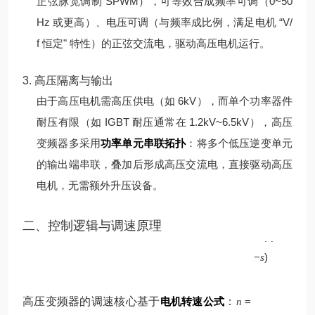
正弦脉宽调制 SPWM），可等效合成频率可调（0~50
Hz 或更高）、电压可调（与频率成比例，满足电机 “V/
f 恒定" 特性）的正弦交流电，驱动高压电机运行。
3. 高压隔离与输出
由于高压电机需高压供电（如 6kV），而单个功率器件
耐压有限（如 IGBT 耐压通常在 1.2kV~6.5kV），高压
变频器多采用
功率单元串联拓扑
：将多个低压逆变单元
的输出端串联，叠加后形成高压交流电，直接驱动高压
电机，无需额外升压设备。
p
二、控制逻辑与调速原理
60
(
1
f
−
)
s
高压变频器的调速核心基于
电机转速公式
：
=
n