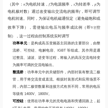
（其中：
为电机转速，
为电源频率，
为转差率，
为
n
f
s
p
电机极对数）
通过改变输出交流电的频率
，即可调节
f
电机转速。同时，为保证电机磁通恒定（避免磁饱和或
效率下降），需使输出电压与频率成比例（即
/
控
V
f
制），这一过程由控制系统实时调节
功率单元
：是构成高压变频器主回路的主要部分，由整
流桥、可控硅、电解电容、IGBT 等组成。其作用是通
过整流、滤波、逆变等过程，将输入的高压交流电转变
为频率可调的交流电输出。
整流桥
：功率单元中的关键部件，内部封装有整流二极
管，用于将交流变成直流。根据封装形式和应用场景不
同，内部二极管数量和连接方式有所不同，常用的电压
等级有 1400V、1800V。
可控硅
：使用在功率单元的充电电路和旁通回路上，起