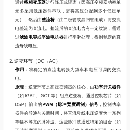
通过
移相变压器
进行降压或隔离（因高压变频器功率单
元多采用低压器件串联，需将高压分配到多个低压单
元），然后由
整流桥
（由二极管或晶闸管组成）将交流
电整流为直流电。
整流后的直流电含有一定纹波，需通
过
滤波电容
或
平波电抗器
进行平滑处理，得到稳定的直
流母线电压。
2. 逆变环节（DC→AC）
作用
：将稳定的直流电转换为频率和电压可调的交流
电。
原理
：
逆变环节是高压变频器的核心，由
功率开关器件
（如 IGBT、IGCT 等）组成逆变桥。通过控制芯片（如
DSP）输出的
PWM（脉冲宽度调制）信号
，控制功率
器件的导通与关断时间，将直流母线电压逆变为一系列
等幅不等宽的脉冲波。
这些脉冲波通过特定的组合（如