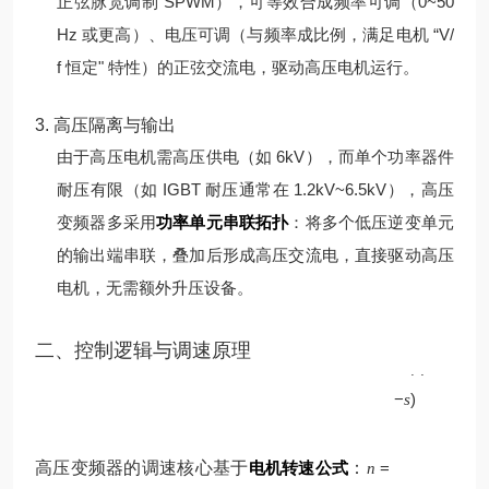
正弦脉宽调制 SPWM），可等效合成频率可调（0~50
Hz 或更高）、电压可调（与频率成比例，满足电机 “V/
f 恒定" 特性）的正弦交流电，驱动高压电机运行。
3. 高压隔离与输出
由于高压电机需高压供电（如 6kV），而单个功率器件
耐压有限（如 IGBT 耐压通常在 1.2kV~6.5kV），高压
变频器多采用
功率单元串联拓扑
：将多个低压逆变单元
的输出端串联，叠加后形成高压交流电，直接驱动高压
电机，无需额外升压设备。
p
二、控制逻辑与调速原理
60
(
1
f
−
)
s
高压变频器的调速核心基于
电机转速公式
：
=
n