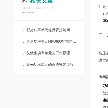
相关文章
3. 
RELATED ARTICLES
由
率
智光功率单元运行管控与周期养护实操解析
二、
合康功率单元HPU690的散热设计原理
艾默生功率单元的工作原理与应用领域深度解析
高压
通过
智光功率单元的正确安装流程
压与
功
逆
整
数