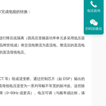
电话咨询
环节完成电能的转换：
扫码加微信
进行降压或隔离（因高压变频器功率单元多采用低压器
晶闸管组成）将交流电整流为直流电。
整流后的直流电
的直流母线电压。
IGCT 等）组成逆变桥。通过控制芯片（如 DSP）输出的
流母线电压逆变为一系列等幅不等宽的脉冲波。
这些脉
（0~50Hz 或更高）、电压可调（与频率成比例，满