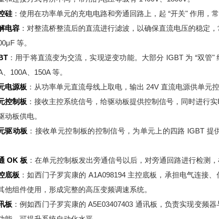
控硅
：使用在功率单元的充电电路和旁通回路上，起 “开关" 作用，常用的
解电容
：对整流桥整流后的直流进行滤波，以确保直流电压的稳定，常见的电
00μF 等。
BT
：用于将直流变为交流，实现逆变功能。大部分 IGBT 为 “双管" 
A、100A、150A 等。
元电源板
：从功率单元直流母线上取电，输出 24V 直流电源供单元
元控制板
：接收主控系统信号，给驱动板提供控制信号，同时进行实
驱动板供电。
元驱动板
：接收单元控制板的控制信号，为单元上的四路 IGBT 
。
通 OK 板
：在单元控制板发出旁通信号以后，对旁通回路进行检测，
控底板
：如西门子罗宾康的 A1A098194 主控底板，承担电气
其他组件使用，形成完整的高压变频调速系统。
讯板
：例如西门子罗宾康的 A5E03407403 通讯板，负责实现
功能，可提升系统自动化水平。