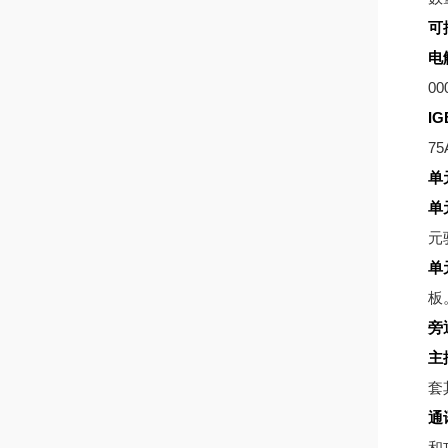
可
电
00
IG
75
单
单
元
单
板
旁
主
套
通
和