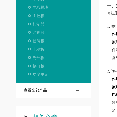
一、
电流模块
高压
主控板
控制器
1. 
监视器
作
信号板
原
电源板
件
光纤板
含
接口板
2. 
功率单元
作
原
查看全部产品
P
冲
足