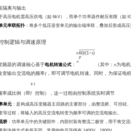
高压隔离与输出
于高压电机需高压供电（如 6kV），而单个功率器件耐压有限（如 IGBT
单元串联拓扑
：将多个低压逆变单元的输出端串联，叠加后形成高压
控制逻辑与调速原理
60
(
1
−
)
n
f
s
p
=
变频器的调速核心基于
电机转速公式
：
（其中：
为电机
n
改变输出交流电的频率
，即可调节电机转速。同时，为保证电
f
/
V
频率成比例（即
控制），这一过程由控制系统实时调节
f
率单元
：是构成高压变频器主回路的主要部分，由整流桥、可控硅、电
变等过程，将输入的高压交流电转变为频率可调的交流电输出。
流桥
：功率单元中的关键部件，内部封装有整流二极管，用于将交流
量和连接方式有所不同，常用的电压等级有 1400V、1800V。