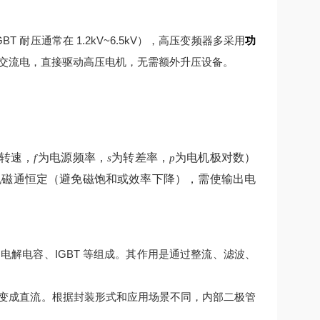
 耐压通常在 1.2kV~6.5kV），高压变频器多采用
功
交流电，直接驱动高压电机，无需额外升压设备。
转速，
为电源频率，
为转差率，
为电机极对数）
f
s
p
机磁通恒定（避免磁饱和或效率下降），需使输出电
解电容、IGBT 等组成。其作用是通过整流、滤波、
变成直流。根据封装形式和应用场景不同，内部二极管