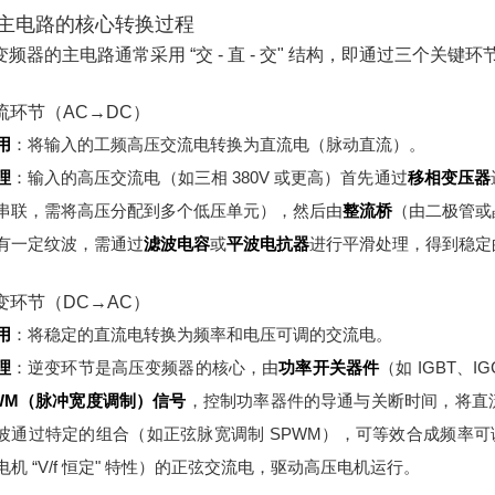
主电路的核心转换过程
变频器的主电路通常采用 “交 - 直 - 交" 结构，即通过三个关键
整流环节（AC→DC）
用
：将输入的工频高压交流电转换为直流电（脉动直流）。
理
：
输入的高压交流电（如三相 380V 或更高）首先通过
移相变压器
串联，需将高压分配到多个低压单元），然后由
整流桥
（由二极管或
有一定纹波，需通过
滤波电容
或
平波电抗器
进行平滑处理，得到稳定
逆变环节（DC→AC）
用
：将稳定的直流电转换为频率和电压可调的交流电。
理
：
逆变环节是高压变频器的核心，由
功率开关器件
（如 IGBT、
WM（脉冲宽度调制）信号
，控制功率器件的导通与关断时间，将直
波通过特定的组合（如正弦脉宽调制 SPWM），可等效合成频率可调
电机 “V/f 恒定" 特性）的正弦交流电，驱动高压电机运行。