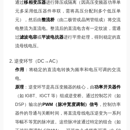
通过
移相变压器
进行降压或隔离（因高压变频器功率单
元多采用低压器件串联，需将高压分配到多个低压单
元），然后由
整流桥
（由二极管或晶闸管组成）将交流
电整流为直流电。
整流后的直流电含有一定纹波，需通
过
滤波电容
或
平波电抗器
进行平滑处理，得到稳定的直
流母线电压。
2. 逆变环节（DC→AC）
作用
：将稳定的直流电转换为频率和电压可调的交流
电。
原理
：
逆变环节是高压变频器的核心，由
功率开关器件
（如 IGBT、IGCT 等）组成逆变桥。通过控制芯片（如
DSP）输出的
PWM（脉冲宽度调制）信号
，控制功率
器件的导通与关断时间，将直流母线电压逆变为一系列
等幅不等宽的脉冲波。
这些脉冲波通过特定的组合（如