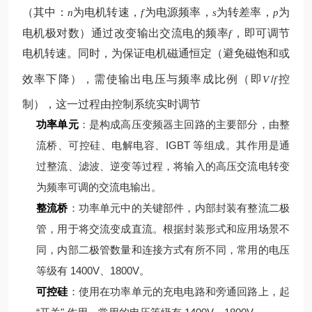
（其中：
为电机转速，
为电源频率，
为转差率，
为
n
f
s
p
电机极对数）
通过改变输出交流电的频率
，即可调节
f
电机转速。同时，为保证电机磁通恒定（避免磁饱和或
效率下降），需使输出电压与频率成比例（即
/
控
V
f
制），这一过程由控制系统实时调节
功率单元
：是构成高压变频器主回路的主要部分，由整
流桥、可控硅、电解电容、IGBT 等组成。其作用是通
过整流、滤波、逆变等过程，将输入的高压交流电转变
为频率可调的交流电输出。
整流桥
：功率单元中的关键部件，内部封装有整流二极
管，用于将交流变成直流。根据封装形式和应用场景不
同，内部二极管数量和连接方式有所不同，常用的电压
等级有 1400V、1800V。
可控硅
：使用在功率单元的充电电路和旁通回路上，起