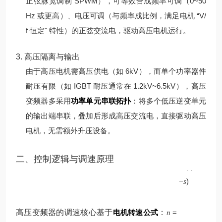
正弦脉宽调制 SPWM），可等效合成频率可调（0~50
Hz 或更高）、电压可调（与频率成比例，满足电机 “V/
f 恒定" 特性）的正弦交流电，驱动高压电机运行。
3. 高压隔离与输出
由于高压电机需高压供电（如 6kV），而单个功率器件
耐压有限（如 IGBT 耐压通常在 1.2kV~6.5kV），高压
变频器多采用
功率单元串联拓扑
：将多个低压逆变单元
的输出端串联，叠加后形成高压交流电，直接驱动高压
电机，无需额外升压设备。
p
二、控制逻辑与调速原理
60
(
1
f
−
)
s
高压变频器的调速核心基于
电机转速公式
：
=
n