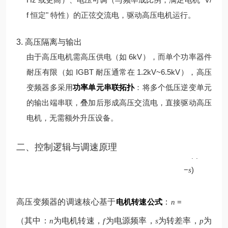
f 恒定" 特性）的正弦交流电，驱动高压电机运行。
3. 高压隔离与输出
由于高压电机需高压供电（如 6kV），而单个功率器件
耐压有限（如 IGBT 耐压通常在 1.2kV~6.5kV），高压
变频器多采用
功率单元串联拓扑
：将多个低压逆变单元
的输出端串联，叠加后形成高压交流电，直接驱动高压
电机，无需额外升压设备。
p
二、控制逻辑与调速原理
60
(
1
f
−
)
s
高压变频器的调速核心基于
电机转速公式
：
=
n
（其中：
为电机转速，
为电源频率，
为转差率，
为
n
f
s
p