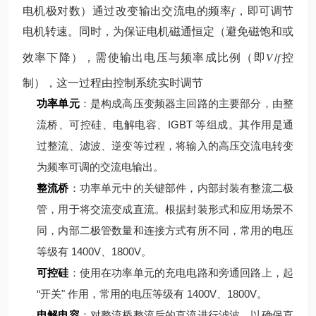
电机极对数）
通过改变输出交流电的频率
，即可调节
f
电机转速。同时，为保证电机磁通恒定（避免磁饱和或
效率下降），需使输出电压与频率成比例（即
/
控
V
f
制），这一过程由控制系统实时调节
功率单元
：是构成高压变频器主回路的主要部分，由整
流桥、可控硅、电解电容、IGBT 等组成。其作用是通
过整流、滤波、逆变等过程，将输入的高压交流电转变
为频率可调的交流电输出。
整流桥
：功率单元中的关键部件，内部封装有整流二极
管，用于将交流变成直流。根据封装形式和应用场景不
同，内部二极管数量和连接方式有所不同，常用的电压
等级有 1400V、1800V。
可控硅
：使用在功率单元的充电电路和旁通回路上，起
“开关" 作用，常用的电压等级有 1400V、1800V。
电解电容
：对整流桥整流后的直流进行滤波，以确保直