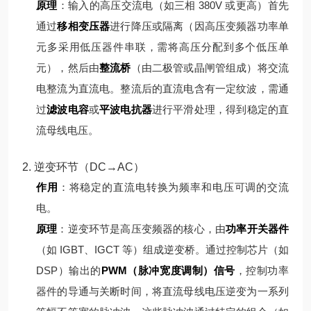
原理
：
输入的高压交流电（如三相 380V 或更高）首先
通过
移相变压器
进行降压或隔离（因高压变频器功率单
元多采用低压器件串联，需将高压分配到多个低压单
元），然后由
整流桥
（由二极管或晶闸管组成）将交流
电整流为直流电。
整流后的直流电含有一定纹波，需通
过
滤波电容
或
平波电抗器
进行平滑处理，得到稳定的直
流母线电压。
2. 逆变环节（DC→AC）
作用
：将稳定的直流电转换为频率和电压可调的交流
电。
原理
：
逆变环节是高压变频器的核心，由
功率开关器件
（如 IGBT、IGCT 等）组成逆变桥。通过控制芯片（如
DSP）输出的
PWM（脉冲宽度调制）信号
，控制功率
器件的导通与关断时间，将直流母线电压逆变为一系列