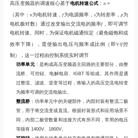
高压变频器的调速核心基于
电机转速公式
：
=
n
（其中：
为电机转速，
为电源频率，
为转差率，
为
n
f
s
p
电机极对数）
通过改变输出交流电的频率
，即可调节
f
电机转速。同时，为保证电机磁通恒定（避免磁饱和或
效率下降），需使输出电压与频率成比例（即
/
控
V
f
制），这一过程由控制系统实时调节
功率单元
：是构成高压变频器主回路的主要部分，由整
流桥、可控硅、电解电容、IGBT 等组成。其作用是通
过整流、滤波、逆变等过程，将输入的高压交流电转变
为频率可调的交流电输出。
整流桥
：功率单元中的关键部件，内部封装有整流二极
管，用于将交流变成直流。根据封装形式和应用场景不
同，内部二极管数量和连接方式有所不同，常用的电压
等级有 1400V、1800V。