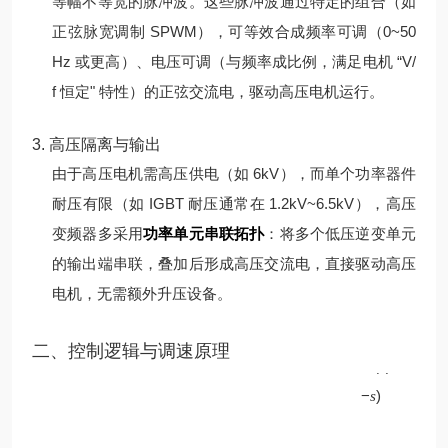
等幅不等宽的脉冲波。
这些脉冲波通过特定的组合（如
正弦脉宽调制 SPWM），可等效合成频率可调（0~50
Hz 或更高）、电压可调（与频率成比例，满足电机 “V/
f 恒定" 特性）的正弦交流电，驱动高压电机运行。
3. 高压隔离与输出
由于高压电机需高压供电（如 6kV），而单个功率器件
耐压有限（如 IGBT 耐压通常在 1.2kV~6.5kV），高压
变频器多采用
功率单元串联拓扑
：将多个低压逆变单元
的输出端串联，叠加后形成高压交流电，直接驱动高压
电机，无需额外升压设备。
p
二、控制逻辑与调速原理
60
(
1
f
−
)
s