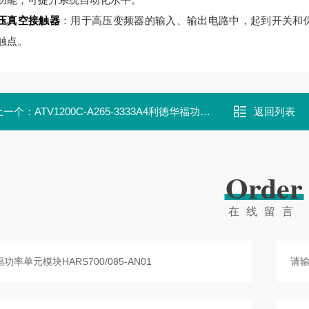
压真空接触器
：用于高压变频器的输入、输出电路中，起到开关和保护作用
触点。
上一个：
ATV1200C-A265-3333A4利德华福功率单元模块HARS700/080-AN01
返回列表
Order
在线留言