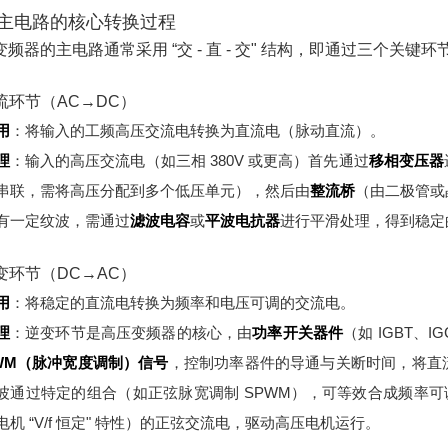
主电路的核心转换过程
变频器的主电路通常采用 “交 - 直 - 交" 结构，即通过三个关键
整流环节（AC→DC）
用
：将输入的工频高压交流电转换为直流电（脉动直流）。
理
：
输入的高压交流电（如三相 380V 或更高）首先通过
移相变压器
串联，需将高压分配到多个低压单元），然后由
整流桥
（由二极管或
有一定纹波，需通过
滤波电容
或
平波电抗器
进行平滑处理，得到稳定
逆变环节（DC→AC）
用
：将稳定的直流电转换为频率和电压可调的交流电。
理
：
逆变环节是高压变频器的核心，由
功率开关器件
（如 IGBT、
WM（脉冲宽度调制）信号
，控制功率器件的导通与关断时间，将直
波通过特定的组合（如正弦脉宽调制 SPWM），可等效合成频率可调
电机 “V/f 恒定" 特性）的正弦交流电，驱动高压电机运行。