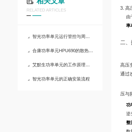
相关文章
3. 
RELATED ARTICLES
由
率
智光功率单元运行管控与周期养护实操解析
二、
合康功率单元HPU690的散热设计原理
艾默生功率单元的工作原理与应用领域深度解析
高压
通过
智光功率单元的正确安装流程
压与
功
逆
整
数