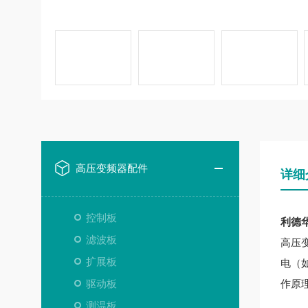
高压变频器配件
详细
控制板
利德华
滤波板
高压
扩展板
电（
驱动板
作原
测温板