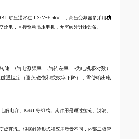
 耐压通常在 1.2kV~6.5kV），高压变频器多采用
功
交流电，直接驱动高压电机，无需额外升压设备。
转速，
为电源频率，
为转差率，
为电机极对数）
f
s
p
机磁通恒定（避免磁饱和或效率下降），需使输出电
解电容、IGBT 等组成。其作用是通过整流、滤波、
变成直流。根据封装形式和应用场景不同，内部二极管