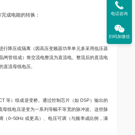
电话咨询
环节完成电能的转换：
扫码加微信
进行降压或隔离（因高压变频器功率单元多采用低压器
晶闸管组成）将交流电整流为直流电。
整流后的直流电
的直流母线电压。
IGCT 等）组成逆变桥。通过控制芯片（如 DSP）输出的
流母线电压逆变为一系列等幅不等宽的脉冲波。
这些脉
（0~50Hz 或更高）、电压可调（与频率成比例，满