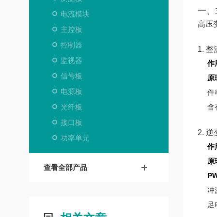
一、
电流模块
高压
主控板
控制器
1. 
监视器
作
信号板
原
电源板
件
光纤板
含
接口板
2. 
功率单元
作
原
查看全部产品
P
冲
足