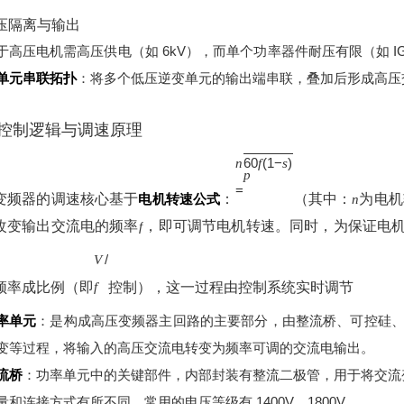
高压隔离与输出
于高压电机需高压供电（如 6kV），而单个功率器件耐压有限（如 IGBT
单元串联拓扑
：将多个低压逆变单元的输出端串联，叠加后形成高压
控制逻辑与调速原理
60
(
1
−
)
n
f
s
p
=
变频器的调速核心基于
电机转速公式
：
（其中：
为电机
n
改变输出交流电的频率
，即可调节电机转速。同时，为保证电
f
/
V
频率成比例（即
控制），这一过程由控制系统实时调节
f
率单元
：是构成高压变频器主回路的主要部分，由整流桥、可控硅、电
变等过程，将输入的高压交流电转变为频率可调的交流电输出。
流桥
：功率单元中的关键部件，内部封装有整流二极管，用于将交流
量和连接方式有所不同，常用的电压等级有 1400V、1800V。