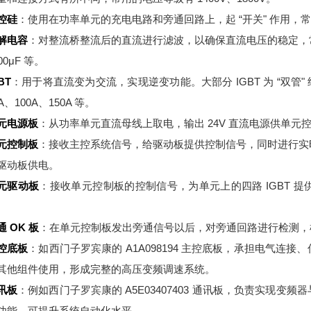
控硅
：使用在功率单元的充电电路和旁通回路上，起 “开关" 作用，常用的
解电容
：对整流桥整流后的直流进行滤波，以确保直流电压的稳定，常见的电
00μF 等。
BT
：用于将直流变为交流，实现逆变功能。大部分 IGBT 为 “双管" 
A、100A、150A 等。
元电源板
：从功率单元直流母线上取电，输出 24V 直流电源供单元
元控制板
：接收主控系统信号，给驱动板提供控制信号，同时进行实
驱动板供电。
元驱动板
：接收单元控制板的控制信号，为单元上的四路 IGBT 
。
通 OK 板
：在单元控制板发出旁通信号以后，对旁通回路进行检测，
控底板
：如西门子罗宾康的 A1A098194 主控底板，承担电气
其他组件使用，形成完整的高压变频调速系统。
讯板
：例如西门子罗宾康的 A5E03407403 通讯板，负责实现
功能，可提升系统自动化水平。