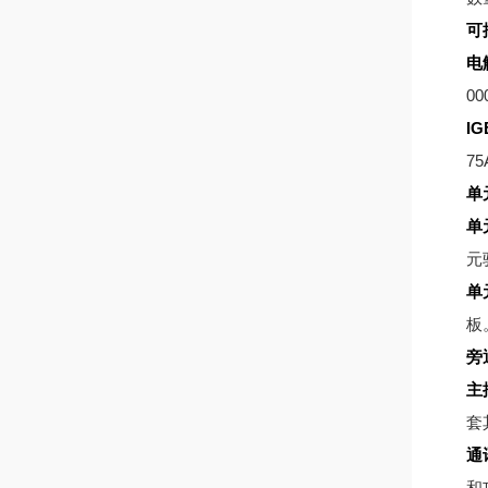
可
电
00
IG
75
单
单
元
单
板
旁
主
套
通
和