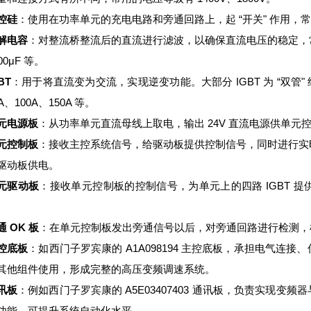
控硅
：使用在功率单元的充电电路和旁通回路上，起 “开关" 作用，常用的
解电容
：对整流桥整流后的直流进行滤波，以确保直流电压的稳定，常见的电
00μF 等。
BT
：用于将直流变为交流，实现逆变功能。大部分 IGBT 为 “双管" 
A、100A、150A 等。
元电源板
：从功率单元直流母线上取电，输出 24V 直流电源供单元
元控制板
：接收主控系统信号，给驱动板提供控制信号，同时进行实
驱动板供电。
元驱动板
：接收单元控制板的控制信号，为单元上的四路 IGBT 
。
通 OK 板
：在单元控制板发出旁通信号以后，对旁通回路进行检测，
控底板
：如西门子罗宾康的 A1A098194 主控底板，承担电气
其他组件使用，形成完整的高压变频调速系统。
讯板
：例如西门子罗宾康的 A5E03407403 通讯板，负责实现
功能，可提升系统自动化水平。