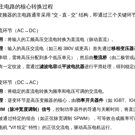
主电路的核心转换过程
变频器的主电路通常采用 “交 - 直 - 交" 结构，即通过三个关键
整流环节（AC→DC）
用
：将输入的工频高压交流电转换为直流电（脉动直流）。
理
：
输入的高压交流电（如三相 380V 或更高）首先通过
移相变压器
串联，需将高压分配到多个低压单元），然后由
整流桥
（由二极管或
有一定纹波，需通过
滤波电容
或
平波电抗器
进行平滑处理，得到稳定
逆变环节（DC→AC）
用
：将稳定的直流电转换为频率和电压可调的交流电。
理
：
逆变环节是高压变频器的核心，由
功率开关器件
（如 IGBT、
WM（脉冲宽度调制）信号
，控制功率器件的导通与关断时间，将直
波通过特定的组合（如正弦脉宽调制 SPWM），可等效合成频率可调
电机 “V/f 恒定" 特性）的正弦交流电，驱动高压电机运行。