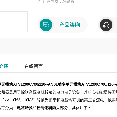
厂商性质：经销商
产品咨询
介绍
在线留言
模块ATV1200C700/110--AN01
功率单元模块ATV1200C700/110--
变频器是用于控制高压电机转速的电力电子设备，其核心功能是将工
如 3kV、6kV、10kV）转换为频率和电压均可调的高压交流电，
理可分为
主电路转换
和
控制逻辑
两大部分，具体如下：