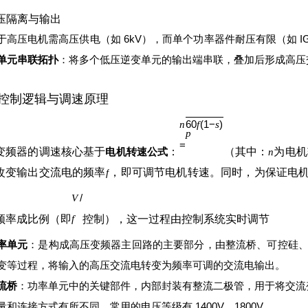
高压隔离与输出
于高压电机需高压供电（如 6kV），而单个功率器件耐压有限（如 IGBT
单元串联拓扑
：将多个低压逆变单元的输出端串联，叠加后形成高压
控制逻辑与调速原理
60
(
1
−
)
n
f
s
p
=
变频器的调速核心基于
电机转速公式
：
（其中：
为电机
n
改变输出交流电的频率
，即可调节电机转速。同时，为保证电
f
/
V
频率成比例（即
控制），这一过程由控制系统实时调节
f
率单元
：是构成高压变频器主回路的主要部分，由整流桥、可控硅、电
变等过程，将输入的高压交流电转变为频率可调的交流电输出。
流桥
：功率单元中的关键部件，内部封装有整流二极管，用于将交流
量和连接方式有所不同，常用的电压等级有 1400V、1800V。