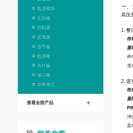
一、
电流模块
高压
主控板
控制器
1. 
监视器
作
信号板
原
电源板
件
光纤板
含
接口板
2. 
功率单元
作
原
查看全部产品
P
冲
足