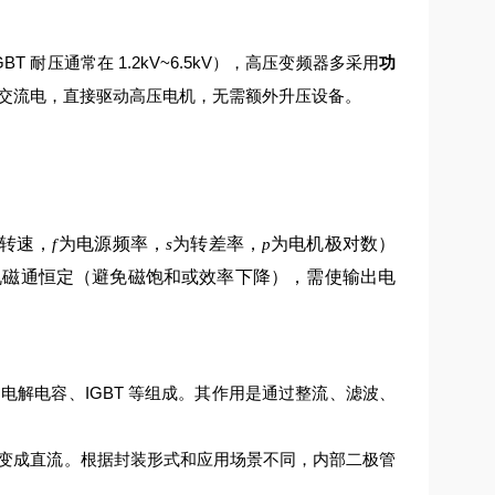
 耐压通常在 1.2kV~6.5kV），高压变频器多采用
功
交流电，直接驱动高压电机，无需额外升压设备。
转速，
为电源频率，
为转差率，
为电机极对数）
f
s
p
机磁通恒定（避免磁饱和或效率下降），需使输出电
解电容、IGBT 等组成。其作用是通过整流、滤波、
变成直流。根据封装形式和应用场景不同，内部二极管