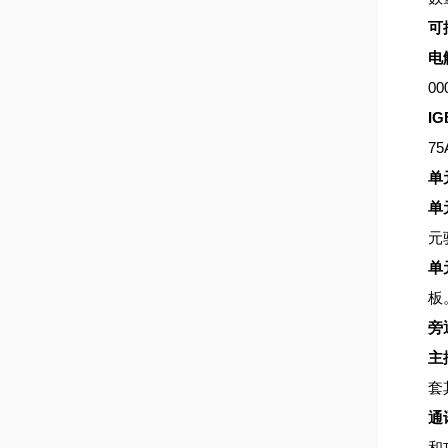
可
电
00
IG
75
单
单
元
单
板
旁
主
套
通
和