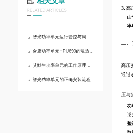
相关文章
3. 
RELATED ARTICLES
由
率
智光功率单元运行管控与周期养护实操解析
二、
合康功率单元HPU690的散热设计原理
艾默生功率单元的工作原理与应用领域深度解析
高压
通过
智光功率单元的正确安装流程
压与
功
逆
整
数