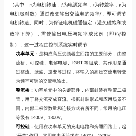
（其中：
为电机转速，
为电源频率，
为转差率，
为
n
f
s
p
电机极对数）
通过改变输出交流电的频率
，即可调节
f
电机转速。同时，为保证电机磁通恒定（避免磁饱和或
效率下降），需使输出电压与频率成比例（即
/
控
V
f
制），这一过程由控制系统实时调节
功率单元
：是构成高压变频器主回路的主要部分，由整
流桥、可控硅、电解电容、IGBT 等组成。其作用是通
过整流、滤波、逆变等过程，将输入的高压交流电转变
为频率可调的交流电输出。
整流桥
：功率单元中的关键部件，内部封装有整流二极
管，用于将交流变成直流。根据封装形式和应用场景不
同，内部二极管数量和连接方式有所不同，常用的电压
等级有 1400V、1800V。
可控硅
：使用在功率单元的充电电路和旁通回路上，起
“开关" 作用，常用的电压等级有 1400V、1800V。