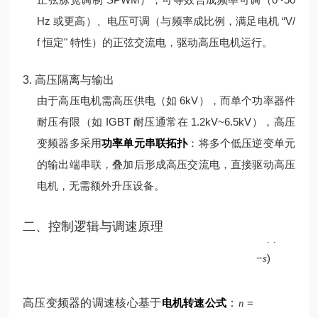
Hz 或更高）、电压可调（与频率成比例，满足电机 “V/
f 恒定" 特性）的正弦交流电，驱动高压电机运行。
3. 高压隔离与输出
由于高压电机需高压供电（如 6kV），而单个功率器件
耐压有限（如 IGBT 耐压通常在 1.2kV~6.5kV），高压
变频器多采用
功率单元串联拓扑
：将多个低压逆变单元
的输出端串联，叠加后形成高压交流电，直接驱动高压
电机，无需额外升压设备。
p
二、控制逻辑与调速原理
60
(
1
f
−
)
s
高压变频器的调速核心基于
电机转速公式
：
=
n