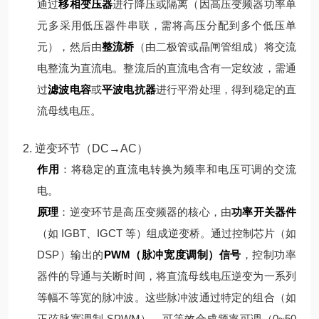
通过
移相变压器
进行降压或隔离（因高压变频器功率单
元多采用低压器件串联，需将高压分配到多个低压单
元），然后由
整流桥
（由二极管或晶闸管组成）将交流
电整流为直流电。
整流后的直流电含有一定纹波，需通
过
滤波电容
或
平波电抗器
进行平滑处理，得到稳定的直
流母线电压。
2. 逆变环节（DC→AC）
作用
：将稳定的直流电转换为频率和电压可调的交流
电。
原理
：
逆变环节是高压变频器的核心，由
功率开关器件
（如 IGBT、IGCT 等）组成逆变桥。通过控制芯片（如
DSP）输出的
PWM（脉冲宽度调制）信号
，控制功率
器件的导通与关断时间，将直流母线电压逆变为一系列
等幅不等宽的脉冲波。
这些脉冲波通过特定的组合（如
正弦脉宽调制 SPWM），可等效合成频率可调（0~50