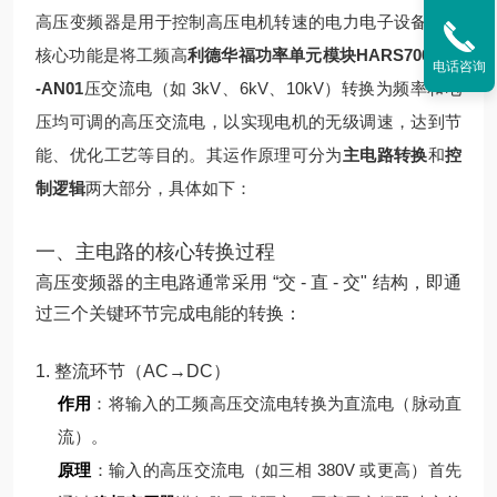
高压变频器是用于控制高压电机转速的电力电子设备，其
核心功能是将工频高
利德华福功率单元模块HARS700/240
电话咨询
-AN01
压交流电（如 3kV、6kV、10kV）转换为频率和电
压均可调的高压交流电，以实现电机的无级调速，达到节
能、优化工艺等目的。其运作原理可分为
主电路转换
和
控
制逻辑
两大部分，具体如下：
一、主电路的核心转换过程
高压变频器的主电路通常采用 “交 - 直 - 交" 结构，即通
过三个关键环节完成电能的转换：
1. 整流环节（AC→DC）
作用
：将输入的工频高压交流电转换为直流电（脉动直
流）。
原理
：
输入的高压交流电（如三相 380V 或更高）首先