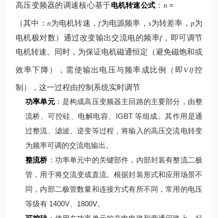
高压变频器的调速核心基于
电机转速公式
：
=
n
（其中：
为电机转速，
为电源频率，
为转差率，
为
n
f
s
p
电机极对数）
通过改变输出交流电的频率
，即可调节
f
电机转速。同时，为保证电机磁通恒定（避免磁饱和或
效率下降），需使输出电压与频率成比例（即
/
控
V
f
制），这一过程由控制系统实时调节
功率单元
：是构成高压变频器主回路的主要部分，由整
流桥、可控硅、电解电容、IGBT 等组成。其作用是通
过整流、滤波、逆变等过程，将输入的高压交流电转变
为频率可调的交流电输出。
整流桥
：功率单元中的关键部件，内部封装有整流二极
管，用于将交流变成直流。根据封装形式和应用场景不
同，内部二极管数量和连接方式有所不同，常用的电压
等级有 1400V、1800V。