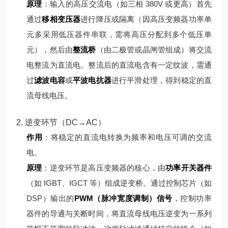
原理
：
输入的高压交流电（如三相 380V 或更高）首先
通过
移相变压器
进行降压或隔离（因高压变频器功率单
元多采用低压器件串联，需将高压分配到多个低压单
元），然后由
整流桥
（由二极管或晶闸管组成）将交流
电整流为直流电。
整流后的直流电含有一定纹波，需通
过
滤波电容
或
平波电抗器
进行平滑处理，得到稳定的直
流母线电压。
2. 逆变环节（DC→AC）
作用
：将稳定的直流电转换为频率和电压可调的交流
电。
原理
：
逆变环节是高压变频器的核心，由
功率开关器件
（如 IGBT、IGCT 等）组成逆变桥。通过控制芯片（如
DSP）输出的
PWM（脉冲宽度调制）信号
，控制功率
器件的导通与关断时间，将直流母线电压逆变为一系列