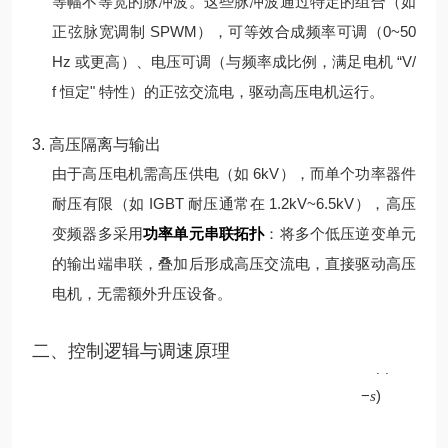
等幅不等宽的脉冲波。
这些脉冲波通过特定的组合（如
正弦脉宽调制 SPWM），可等效合成频率可调（0~50
Hz 或更高）、电压可调（与频率成比例，满足电机 “V/
f 恒定" 特性）的正弦交流电，驱动高压电机运行。
3. 高压隔离与输出
由于高压电机需高压供电（如 6kV），而单个功率器件
耐压有限（如 IGBT 耐压通常在 1.2kV~6.5kV），高压
变频器多采用
功率单元串联拓扑
：将多个低压逆变单元
的输出端串联，叠加后形成高压交流电，直接驱动高压
电机，无需额外升压设备。
p
二、控制逻辑与调速原理
60
(
1
f
−
)
s