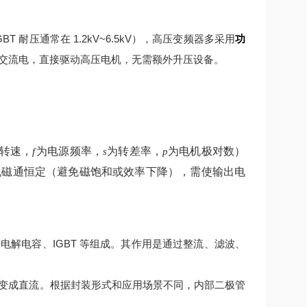
 耐压通常在 1.2kV~6.5kV），高压变频器多采用
功
交流电，直接驱动高压电机，无需额外升压设备。
转速，
为电源频率，
为转差率，
为电机极对数）
f
s
p
机磁通恒定（避免磁饱和或效率下降），需使输出电
解电容、IGBT 等组成。其作用是通过整流、滤波、
变成直流。根据封装形式和应用场景不同，内部二极管