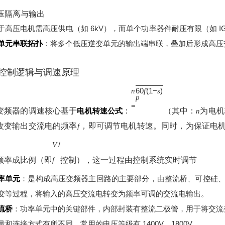
高压隔离与输出
于高压电机需高压供电（如 6kV），而单个功率器件耐压有限（如 IGBT
单元串联拓扑
：将多个低压逆变单元的输出端串联，叠加后形成高压
控制逻辑与调速原理
60
(
1
−
)
n
f
s
p
=
变频器的调速核心基于
电机转速公式
：
（其中：
为电机
n
改变输出交流电的频率
，即可调节电机转速。同时，为保证电
f
/
V
频率成比例（即
控制），这一过程由控制系统实时调节
f
率单元
：是构成高压变频器主回路的主要部分，由整流桥、可控硅、电
变等过程，将输入的高压交流电转变为频率可调的交流电输出。
流桥
：功率单元中的关键部件，内部封装有整流二极管，用于将交流
量和连接方式有所不同，常用的电压等级有 1400V、1800V。