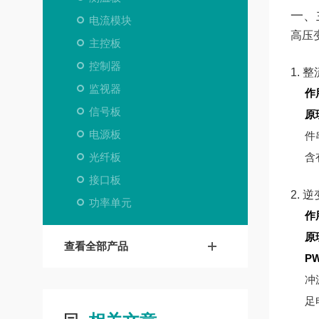
一、
电流模块
高压
主控板
控制器
1. 
监视器
作
信号板
原
电源板
件
光纤板
含
接口板
2. 
功率单元
作
原
查看全部产品
P
冲
足