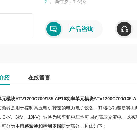
厂商性质：经销商
产品咨询
介绍
在线留言
模块ATV1200C700/135-AP10
功率单元模块ATV1200C700/135-A
变频器是用于控制高压电机转速的电力电子设备，其核心功能是将工
如 3kV、6kV、10kV）转换为频率和电压均可调的高压交流电，
理可分为
主电路转换
和
控制逻辑
两大部分，具体如下：