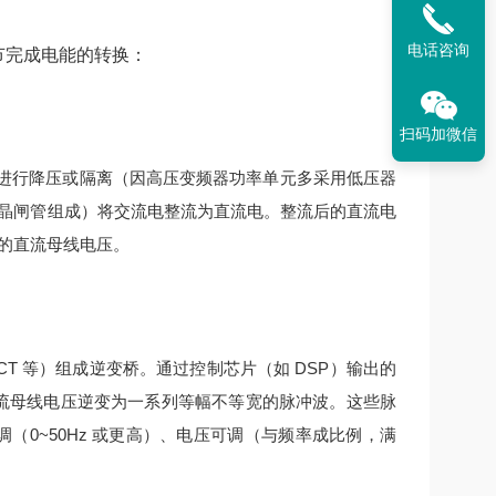
电话咨询
环节完成电能的转换：
扫码加微信
进行降压或隔离（因高压变频器功率单元多采用低压器
晶闸管组成）将交流电整流为直流电。
整流后的直流电
的直流母线电压。
IGCT 等）组成逆变桥。通过控制芯片（如 DSP）输出的
流母线电压逆变为一系列等幅不等宽的脉冲波。
这些脉
（0~50Hz 或更高）、电压可调（与频率成比例，满