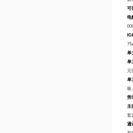
可
电
00
IG
75
单
单
元
单
板
旁
主
套
通
和