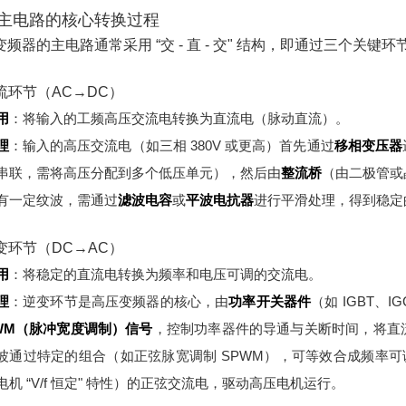
主电路的核心转换过程
变频器的主电路通常采用 “交 - 直 - 交" 结构，即通过三个关键
整流环节（AC→DC）
用
：将输入的工频高压交流电转换为直流电（脉动直流）。
理
：
输入的高压交流电（如三相 380V 或更高）首先通过
移相变压器
串联，需将高压分配到多个低压单元），然后由
整流桥
（由二极管或
有一定纹波，需通过
滤波电容
或
平波电抗器
进行平滑处理，得到稳定
逆变环节（DC→AC）
用
：将稳定的直流电转换为频率和电压可调的交流电。
理
：
逆变环节是高压变频器的核心，由
功率开关器件
（如 IGBT、
WM（脉冲宽度调制）信号
，控制功率器件的导通与关断时间，将直
波通过特定的组合（如正弦脉宽调制 SPWM），可等效合成频率可调
电机 “V/f 恒定" 特性）的正弦交流电，驱动高压电机运行。