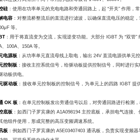
控硅
：使用在功率单元的充电电路和旁通回路上，起 “开关" 作用，常用的
解电容
：对整流桥整流后的直流进行滤波，以确保直流电压的稳定，常见的电
00μF 等。
BT
：用于将直流变为交流，实现逆变功能。大部分 IGBT 为 “双管" 
A、100A、150A 等。
元电源板
：从功率单元直流母线上取电，输出 24V 直流电源供单元
元控制板
：接收主控系统信号，给驱动板提供控制信号，同时进行实
驱动板供电。
元驱动板
：接收单元控制板的控制信号，为单元上的四路 IGBT 
。
通 OK 板
：在单元控制板发出旁通信号以后，对旁通回路进行检测，
控底板
：如西门子罗宾康的 A1A098194 主控底板，承担电气
其他组件使用，形成完整的高压变频调速系统。
讯板
：例如西门子罗宾康的 A5E03407403 通讯板，负责实现
功能，可提升系统自动化水平。