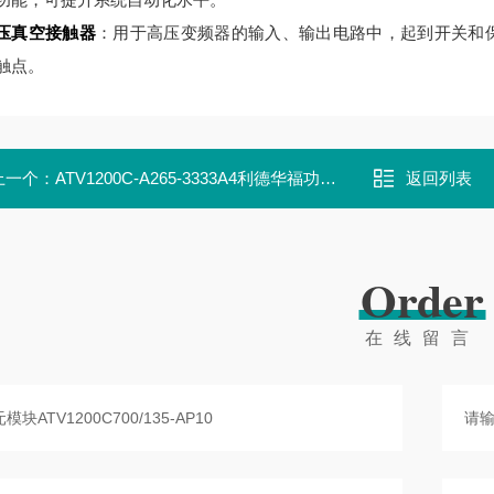
压真空接触器
：用于高压变频器的输入、输出电路中，起到开关和保护作用
触点。
上一个：
ATV1200C-A265-3333A4利德华福功率单元模块HARS700/135-AN01
返回列表
Order
在线留言