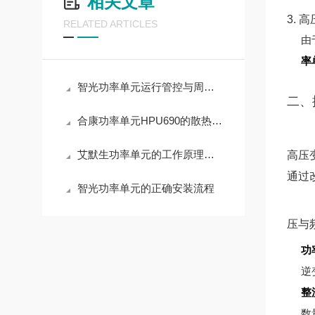
相关文章
3. 
RELATED ARTICLES
由
率
智光功率单元运行管控与周期养护实操解析
二、
合康功率单元HPU690的散热设计原理
艾默生功率单元的工作原理与应用领域深度解析
高压
通过
智光功率单元的正确安装流程
压与
功
逆
整
数