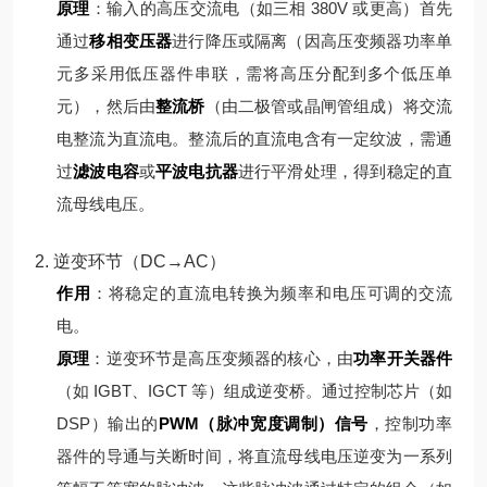
原理
：
输入的高压交流电（如三相 380V 或更高）首先
通过
移相变压器
进行降压或隔离（因高压变频器功率单
元多采用低压器件串联，需将高压分配到多个低压单
元），然后由
整流桥
（由二极管或晶闸管组成）将交流
电整流为直流电。
整流后的直流电含有一定纹波，需通
过
滤波电容
或
平波电抗器
进行平滑处理，得到稳定的直
流母线电压。
2. 逆变环节（DC→AC）
作用
：将稳定的直流电转换为频率和电压可调的交流
电。
原理
：
逆变环节是高压变频器的核心，由
功率开关器件
（如 IGBT、IGCT 等）组成逆变桥。通过控制芯片（如
DSP）输出的
PWM（脉冲宽度调制）信号
，控制功率
器件的导通与关断时间，将直流母线电压逆变为一系列