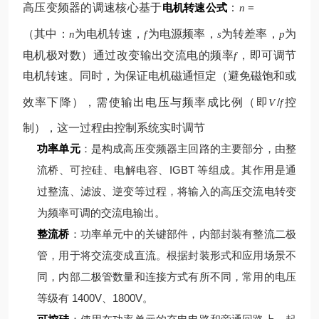
高压变频器的调速核心基于
电机转速公式
：
=
n
（其中：
为电机转速，
为电源频率，
为转差率，
为
n
f
s
p
电机极对数）
通过改变输出交流电的频率
，即可调节
f
电机转速。同时，为保证电机磁通恒定（避免磁饱和或
效率下降），需使输出电压与频率成比例（即
/
控
V
f
制），这一过程由控制系统实时调节
功率单元
：是构成高压变频器主回路的主要部分，由整
流桥、可控硅、电解电容、IGBT 等组成。其作用是通
过整流、滤波、逆变等过程，将输入的高压交流电转变
为频率可调的交流电输出。
整流桥
：功率单元中的关键部件，内部封装有整流二极
管，用于将交流变成直流。根据封装形式和应用场景不
同，内部二极管数量和连接方式有所不同，常用的电压
等级有 1400V、1800V。