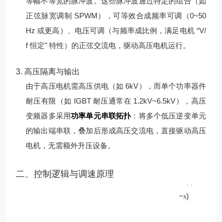
等幅不等宽的脉冲波。
这些脉冲波通过特定的组合（如
正弦脉宽调制 SPWM），可等效合成频率可调（0~50
Hz 或更高）、电压可调（与频率成比例，满足电机 “V/
f 恒定" 特性）的正弦交流电，驱动高压电机运行。
3. 高压隔离与输出
由于高压电机需高压供电（如 6kV），而单个功率器件
耐压有限（如 IGBT 耐压通常在 1.2kV~6.5kV），高压
变频器多采用
功率单元串联拓扑
：将多个低压逆变单元
的输出端串联，叠加后形成高压交流电，直接驱动高压
电机，无需额外升压设备。
p
二、控制逻辑与调速原理
60
(
1
f
−
)
s