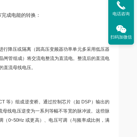
电话咨询
环节完成电能的转换：
扫码加微信
进行降压或隔离（因高压变频器功率单元多采用低压器
晶闸管组成）将交流电整流为直流电。
整流后的直流电
的直流母线电压。
IGCT 等）组成逆变桥。通过控制芯片（如 DSP）输出的
流母线电压逆变为一系列等幅不等宽的脉冲波。
这些脉
（0~50Hz 或更高）、电压可调（与频率成比例，满