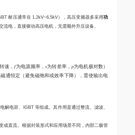
 耐压通常在 1.2kV~6.5kV），高压变频器多采用
功
交流电，直接驱动高压电机，无需额外升压设备。
转速，
为电源频率，
为转差率，
为电机极对数）
f
s
p
机磁通恒定（避免磁饱和或效率下降），需使输出电
解电容、IGBT 等组成。其作用是通过整流、滤波、
变成直流。根据封装形式和应用场景不同，内部二极管