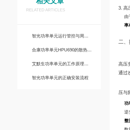
相关文章
3. 
RELATED ARTICLES
由
率
智光功率单元运行管控与周期养护实操解析
二、
合康功率单元HPU690的散热设计原理
艾默生功率单元的工作原理与应用领域深度解析
高压
通过
智光功率单元的正确安装流程
压与
功
逆
整
数