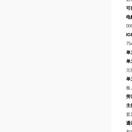
可
电
00
IG
75
单
单
元
单
板
旁
主
套
通
和