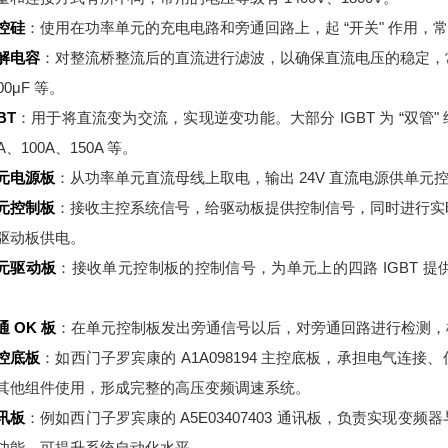
控硅
：使用在功率单元的充电电路和旁通回路上，起 “开关" 作用，常用的
解电容
：对整流桥整流后的直流进行滤波，以确保直流电压的稳定，常见的电
00μF 等。
BT
：用于将直流变为交流，实现逆变功能。大部分 IGBT 为 “双管" 
A、100A、150A 等。
元电源板
：从功率单元直流母线上取电，输出 24V 直流电源供单元
元控制板
：接收主控系统信号，给驱动板提供控制信号，同时进行实
驱动板供电。
元驱动板
：接收单元控制板的控制信号，为单元上的四路 IGBT 
。
通 OK 板
：在单元控制板发出旁通信号以后，对旁通回路进行检测，
控底板
：如西门子罗宾康的 A1A098194 主控底板，承担电气
其他组件使用，形成完整的高压变频调速系统。
讯板
：例如西门子罗宾康的 A5E03407403 通讯板，负责实现
功能，可提升系统自动化水平。