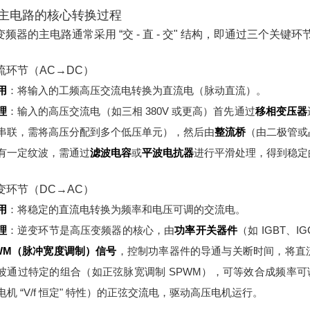
主电路的核心转换过程
变频器的主电路通常采用 “交 - 直 - 交" 结构，即通过三个关键
整流环节（AC→DC）
用
：将输入的工频高压交流电转换为直流电（脉动直流）。
理
：
输入的高压交流电（如三相 380V 或更高）首先通过
移相变压器
串联，需将高压分配到多个低压单元），然后由
整流桥
（由二极管或
有一定纹波，需通过
滤波电容
或
平波电抗器
进行平滑处理，得到稳定
逆变环节（DC→AC）
用
：将稳定的直流电转换为频率和电压可调的交流电。
理
：
逆变环节是高压变频器的核心，由
功率开关器件
（如 IGBT、
WM（脉冲宽度调制）信号
，控制功率器件的导通与关断时间，将直
波通过特定的组合（如正弦脉宽调制 SPWM），可等效合成频率可调
电机 “V/f 恒定" 特性）的正弦交流电，驱动高压电机运行。