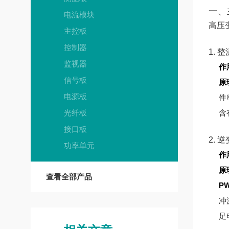
一、
电流模块
高压
主控板
控制器
1. 
监视器
作
信号板
原
电源板
件
光纤板
含
接口板
2. 
功率单元
作
原
查看全部产品
P
冲
足