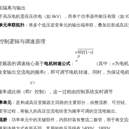
高压隔离与输出
于高压电机需高压供电（如 6kV），而单个功率器件耐压有限（如 IGBT
单元串联拓扑
：将多个低压逆变单元的输出端串联，叠加后形成高压
控制逻辑与调速原理
60
(
1
−
)
n
f
s
p
=
变频器的调速核心基于
电机转速公式
：
（其中：
为电机
n
改变输出交流电的频率
，即可调节电机转速。同时，为保证电
f
/
V
频率成比例（即
控制），这一过程由控制系统实时调节
f
率单元
：是构成高压变频器主回路的主要部分，由整流桥、可控硅、电
变等过程，将输入的高压交流电转变为频率可调的交流电输出。
流桥
：功率单元中的关键部件，内部封装有整流二极管，用于将交流
量和连接方式有所不同，常用的电压等级有 1400V、1800V。