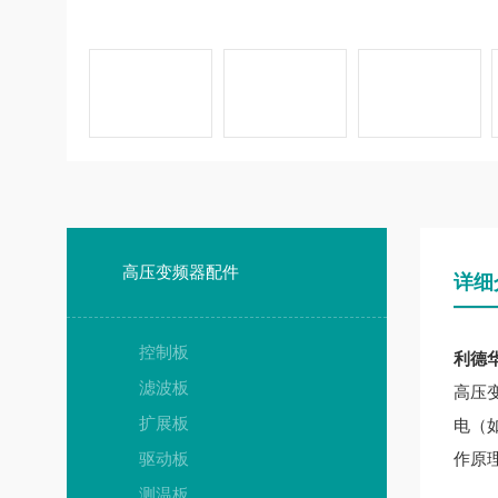
高压变频器配件
详细
控制板
利德华
滤波板
高压
扩展板
电（
驱动板
作原
测温板