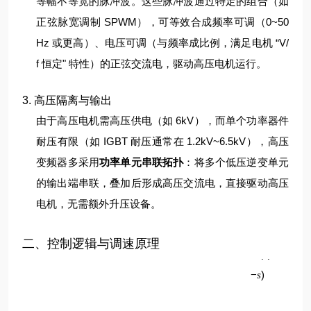
等幅不等宽的脉冲波。
这些脉冲波通过特定的组合（如
正弦脉宽调制 SPWM），可等效合成频率可调（0~50
Hz 或更高）、电压可调（与频率成比例，满足电机 “V/
f 恒定" 特性）的正弦交流电，驱动高压电机运行。
3. 高压隔离与输出
由于高压电机需高压供电（如 6kV），而单个功率器件
耐压有限（如 IGBT 耐压通常在 1.2kV~6.5kV），高压
变频器多采用
功率单元串联拓扑
：将多个低压逆变单元
的输出端串联，叠加后形成高压交流电，直接驱动高压
电机，无需额外升压设备。
p
二、控制逻辑与调速原理
60
(
1
f
−
)
s