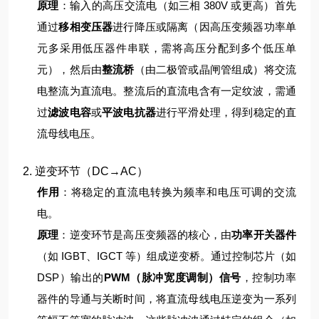
原理
：
输入的高压交流电（如三相 380V 或更高）首先
通过
移相变压器
进行降压或隔离（因高压变频器功率单
元多采用低压器件串联，需将高压分配到多个低压单
元），然后由
整流桥
（由二极管或晶闸管组成）将交流
电整流为直流电。
整流后的直流电含有一定纹波，需通
过
滤波电容
或
平波电抗器
进行平滑处理，得到稳定的直
流母线电压。
2. 逆变环节（DC→AC）
作用
：将稳定的直流电转换为频率和电压可调的交流
电。
原理
：
逆变环节是高压变频器的核心，由
功率开关器件
（如 IGBT、IGCT 等）组成逆变桥。通过控制芯片（如
DSP）输出的
PWM（脉冲宽度调制）信号
，控制功率
器件的导通与关断时间，将直流母线电压逆变为一系列