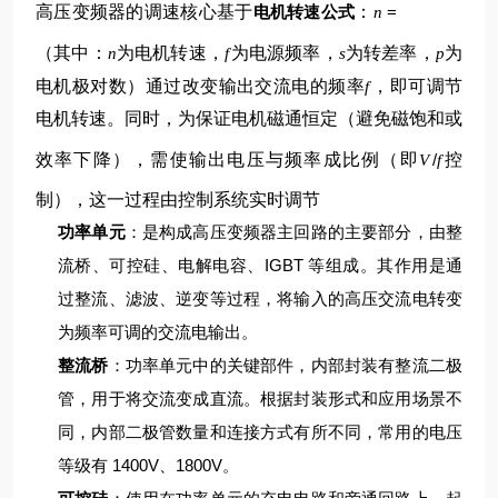
高压变频器的调速核心基于
电机转速公式
：
=
n
（其中：
为电机转速，
为电源频率，
为转差率，
为
n
f
s
p
电机极对数）
通过改变输出交流电的频率
，即可调节
f
电机转速。同时，为保证电机磁通恒定（避免磁饱和或
效率下降），需使输出电压与频率成比例（即
/
控
V
f
制），这一过程由控制系统实时调节
功率单元
：是构成高压变频器主回路的主要部分，由整
流桥、可控硅、电解电容、IGBT 等组成。其作用是通
过整流、滤波、逆变等过程，将输入的高压交流电转变
为频率可调的交流电输出。
整流桥
：功率单元中的关键部件，内部封装有整流二极
管，用于将交流变成直流。根据封装形式和应用场景不
同，内部二极管数量和连接方式有所不同，常用的电压
等级有 1400V、1800V。