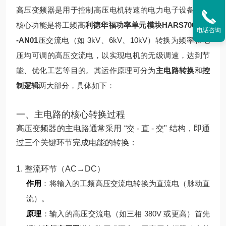
高压变频器是用于控制高压电机转速的电力电子设备，其
核心功能是将工频高
利德华福功率单元模块HARS700/240
电话咨询
-AN01
压交流电（如 3kV、6kV、10kV）转换为频率和电
压均可调的高压交流电，以实现电机的无级调速，达到节
能、优化工艺等目的。其运作原理可分为
主电路转换
和
控
制逻辑
两大部分，具体如下：
一、主电路的核心转换过程
高压变频器的主电路通常采用 “交 - 直 - 交" 结构，即通
过三个关键环节完成电能的转换：
1. 整流环节（AC→DC）
作用
：将输入的工频高压交流电转换为直流电（脉动直
流）。
原理
：
输入的高压交流电（如三相 380V 或更高）首先