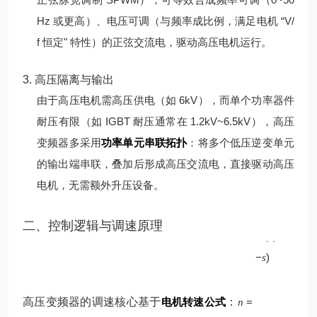
Hz 或更高）、电压可调（与频率成比例，满足电机 “V/
f 恒定" 特性）的正弦交流电，驱动高压电机运行。
3. 高压隔离与输出
由于高压电机需高压供电（如 6kV），而单个功率器件
耐压有限（如 IGBT 耐压通常在 1.2kV~6.5kV），高压
变频器多采用
功率单元串联拓扑
：将多个低压逆变单元
的输出端串联，叠加后形成高压交流电，直接驱动高压
电机，无需额外升压设备。
p
二、控制逻辑与调速原理
60
(
1
f
−
)
s
高压变频器的调速核心基于
电机转速公式
：
=
n