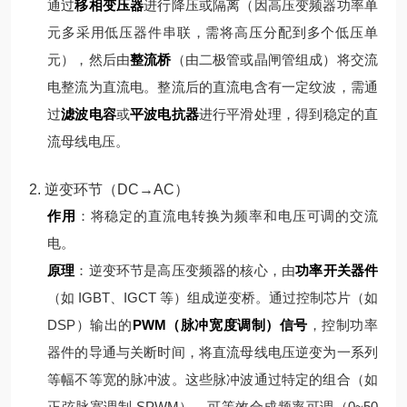
通过
移相变压器
进行降压或隔离（因高压变频器功率单
元多采用低压器件串联，需将高压分配到多个低压单
元），然后由
整流桥
（由二极管或晶闸管组成）将交流
电整流为直流电。
整流后的直流电含有一定纹波，需通
过
滤波电容
或
平波电抗器
进行平滑处理，得到稳定的直
流母线电压。
2. 逆变环节（DC→AC）
作用
：将稳定的直流电转换为频率和电压可调的交流
电。
原理
：
逆变环节是高压变频器的核心，由
功率开关器件
（如 IGBT、IGCT 等）组成逆变桥。通过控制芯片（如
DSP）输出的
PWM（脉冲宽度调制）信号
，控制功率
器件的导通与关断时间，将直流母线电压逆变为一系列
等幅不等宽的脉冲波。
这些脉冲波通过特定的组合（如
正弦脉宽调制 SPWM），可等效合成频率可调（0~50