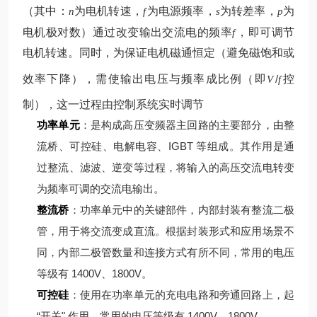
（其中：
为电机转速，
为电源频率，
为转差率，
为
n
f
s
p
电机极对数）
通过改变输出交流电的频率
，即可调节
f
电机转速。同时，为保证电机磁通恒定（避免磁饱和或
效率下降），需使输出电压与频率成比例（即
/
控
V
f
制），这一过程由控制系统实时调节
功率单元
：是构成高压变频器主回路的主要部分，由整
流桥、可控硅、电解电容、IGBT 等组成。其作用是通
过整流、滤波、逆变等过程，将输入的高压交流电转变
为频率可调的交流电输出。
整流桥
：功率单元中的关键部件，内部封装有整流二极
管，用于将交流变成直流。根据封装形式和应用场景不
同，内部二极管数量和连接方式有所不同，常用的电压
等级有 1400V、1800V。
可控硅
：使用在功率单元的充电电路和旁通回路上，起
“开关" 作用，常用的电压等级有 1400V、1800V。