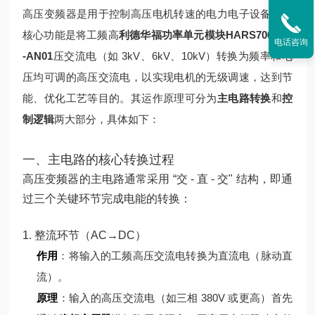
高压变频器是用于控制高压电机转速的电力电子设备，其
核心功能是将工频高
利德华福功率单元模块HARS700/240
电话咨询
-AN01
压交流电（如 3kV、6kV、10kV）转换为频率和电
压均可调的高压交流电，以实现电机的无级调速，达到节
能、优化工艺等目的。其运作原理可分为
主电路转换
和
控
制逻辑
两大部分，具体如下：
一、主电路的核心转换过程
高压变频器的主电路通常采用 “交 - 直 - 交" 结构，即通
过三个关键环节完成电能的转换：
1. 整流环节（AC→DC）
作用
：将输入的工频高压交流电转换为直流电（脉动直
流）。
原理
：
输入的高压交流电（如三相 380V 或更高）首先