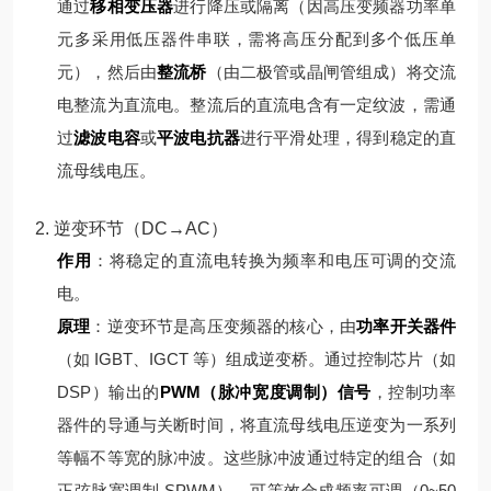
通过
移相变压器
进行降压或隔离（因高压变频器功率单
元多采用低压器件串联，需将高压分配到多个低压单
元），然后由
整流桥
（由二极管或晶闸管组成）将交流
电整流为直流电。
整流后的直流电含有一定纹波，需通
过
滤波电容
或
平波电抗器
进行平滑处理，得到稳定的直
流母线电压。
2. 逆变环节（DC→AC）
作用
：将稳定的直流电转换为频率和电压可调的交流
电。
原理
：
逆变环节是高压变频器的核心，由
功率开关器件
（如 IGBT、IGCT 等）组成逆变桥。通过控制芯片（如
DSP）输出的
PWM（脉冲宽度调制）信号
，控制功率
器件的导通与关断时间，将直流母线电压逆变为一系列
等幅不等宽的脉冲波。
这些脉冲波通过特定的组合（如
正弦脉宽调制 SPWM），可等效合成频率可调（0~50