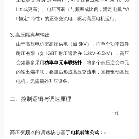
Hz 或更高）、电压可调（与频率成比例，满足电机 “V/
f 恒定" 特性）的正弦交流电，驱动高压电机运行。
3. 高压隔离与输出
由于高压电机需高压供电（如 6kV），而单个功率器件
耐压有限（如 IGBT 耐压通常在 1.2kV~6.5kV），高压
变频器多采用
功率单元串联拓扑
：将多个低压逆变单元
的输出端串联，叠加后形成高压交流电，直接驱动高压
电机，无需额外升压设备。
p
二、控制逻辑与调速原理
60
(
1
f
−
)
s
高压变频器的调速核心基于
电机转速公式
：
=
n