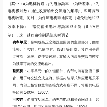
（其中：
为电机转速，
为电源频率，
为转差率，
为
n
f
s
p
电机极对数）
通过改变输出交流电的频率
，即可调节
f
电机转速。同时，为保证电机磁通恒定（避免磁饱和或
效率下降），需使输出电压与频率成比例（即
/
控
V
f
制），这一过程由控制系统实时调节
功率单元
：是构成高压变频器主回路的主要部分，由整
流桥、可控硅、电解电容、IGBT 等组成。其作用是通
过整流、滤波、逆变等过程，将输入的高压交流电转变
为频率可调的交流电输出。
整流桥
：功率单元中的关键部件，内部封装有整流二极
管，用于将交流变成直流。根据封装形式和应用场景不
同，内部二极管数量和连接方式有所不同，常用的电压
等级有 1400V、1800V。
可控硅
：使用在功率单元的充电电路和旁通回路上，起
“开关" 作用，常用的电压等级有 1400V、1800V。