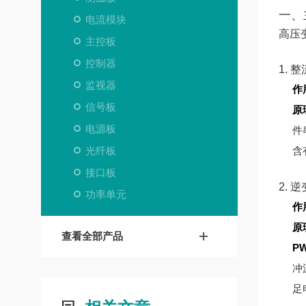
一、
电流模块
高压
主控板
控制器
1. 
监视器
作
信号板
原
电源板
件
光纤板
含
接口板
2. 
功率单元
作
原
查看全部产品
P
冲
足