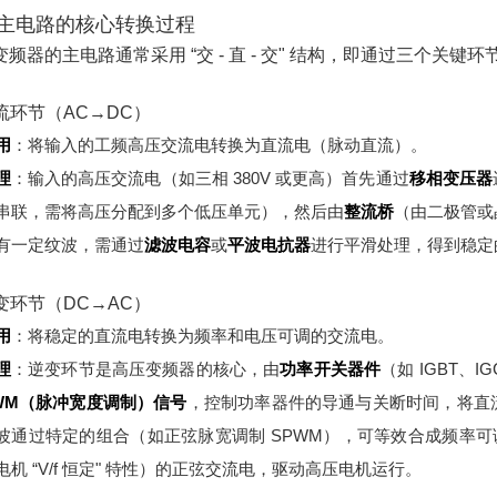
主电路的核心转换过程
变频器的主电路通常采用 “交 - 直 - 交" 结构，即通过三个关键
整流环节（AC→DC）
用
：将输入的工频高压交流电转换为直流电（脉动直流）。
理
：
输入的高压交流电（如三相 380V 或更高）首先通过
移相变压器
串联，需将高压分配到多个低压单元），然后由
整流桥
（由二极管或
有一定纹波，需通过
滤波电容
或
平波电抗器
进行平滑处理，得到稳定
逆变环节（DC→AC）
用
：将稳定的直流电转换为频率和电压可调的交流电。
理
：
逆变环节是高压变频器的核心，由
功率开关器件
（如 IGBT、
WM（脉冲宽度调制）信号
，控制功率器件的导通与关断时间，将直
波通过特定的组合（如正弦脉宽调制 SPWM），可等效合成频率可调
电机 “V/f 恒定" 特性）的正弦交流电，驱动高压电机运行。