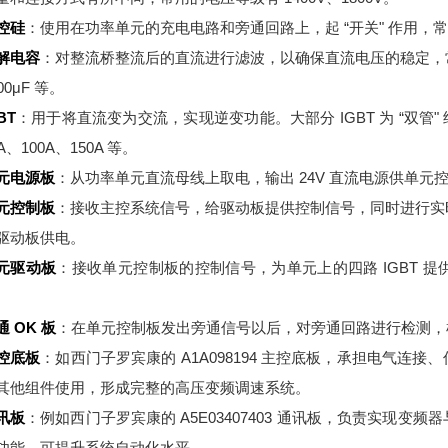
控硅
：使用在功率单元的充电电路和旁通回路上，起 “开关" 作用，常用的
解电容
：对整流桥整流后的直流进行滤波，以确保直流电压的稳定，常见的电
00μF 等。
BT
：用于将直流变为交流，实现逆变功能。大部分 IGBT 为 “双管" 
A、100A、150A 等。
元电源板
：从功率单元直流母线上取电，输出 24V 直流电源供单元
元控制板
：接收主控系统信号，给驱动板提供控制信号，同时进行实
驱动板供电。
元驱动板
：接收单元控制板的控制信号，为单元上的四路 IGBT 
。
通 OK 板
：在单元控制板发出旁通信号以后，对旁通回路进行检测，
控底板
：如西门子罗宾康的 A1A098194 主控底板，承担电气
其他组件使用，形成完整的高压变频调速系统。
讯板
：例如西门子罗宾康的 A5E03407403 通讯板，负责实现
功能，可提升系统自动化水平。