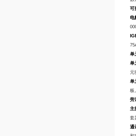
可
电
00
IG
75
单
单
元
单
板
旁
主
套
通
和