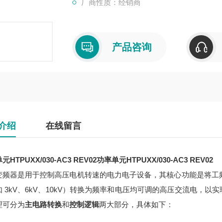
厂商性质：经销商
产品咨询
介绍
在线留言
HTPUXX/030-AC3 REV02
功率单元HTPUXX/030-AC3 REV02
变频器是用于控制高压电机转速的电力电子设备，其核心功能是将工
如 3kV、6kV、10kV）转换为频率和电压均可调的高压交流电，
理可分为
主电路转换
和
控制逻辑
两大部分，具体如下：