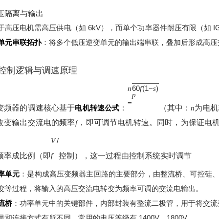
高压隔离与输出
于高压电机需高压供电（如 6kV），而单个功率器件耐压有限（如 IGBT
单元串联拓扑
：将多个低压逆变单元的输出端串联，叠加后形成高压
控制逻辑与调速原理
60
(
1
−
)
n
f
s
p
=
变频器的调速核心基于
电机转速公式
：
（其中：
为电机
n
改变输出交流电的频率
，即可调节电机转速。同时，为保证电
f
/
V
频率成比例（即
控制），这一过程由控制系统实时调节
f
率单元
：是构成高压变频器主回路的主要部分，由整流桥、可控硅、电
变等过程，将输入的高压交流电转变为频率可调的交流电输出。
流桥
：功率单元中的关键部件，内部封装有整流二极管，用于将交流
量和连接方式有所不同，常用的电压等级有 1400V、1800V。