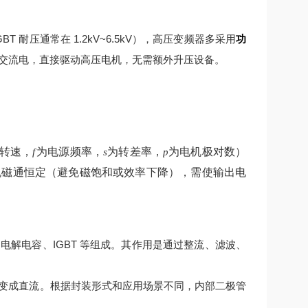
 耐压通常在 1.2kV~6.5kV），高压变频器多采用
功
交流电，直接驱动高压电机，无需额外升压设备。
转速，
为电源频率，
为转差率，
为电机极对数）
f
s
p
机磁通恒定（避免磁饱和或效率下降），需使输出电
解电容、IGBT 等组成。其作用是通过整流、滤波、
变成直流。根据封装形式和应用场景不同，内部二极管