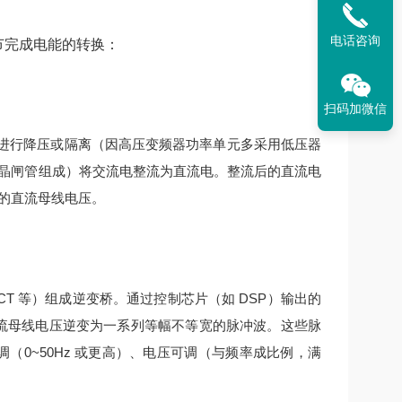
电话咨询
环节完成电能的转换：
扫码加微信
进行降压或隔离（因高压变频器功率单元多采用低压器
晶闸管组成）将交流电整流为直流电。
整流后的直流电
的直流母线电压。
IGCT 等）组成逆变桥。通过控制芯片（如 DSP）输出的
流母线电压逆变为一系列等幅不等宽的脉冲波。
这些脉
（0~50Hz 或更高）、电压可调（与频率成比例，满