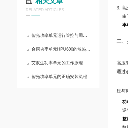
相关文章
3. 
RELATED ARTICLES
由
率
智光功率单元运行管控与周期养护实操解析
二、
合康功率单元HPU690的散热设计原理
艾默生功率单元的工作原理与应用领域深度解析
高压
通过
智光功率单元的正确安装流程
压与
功
逆
整
数