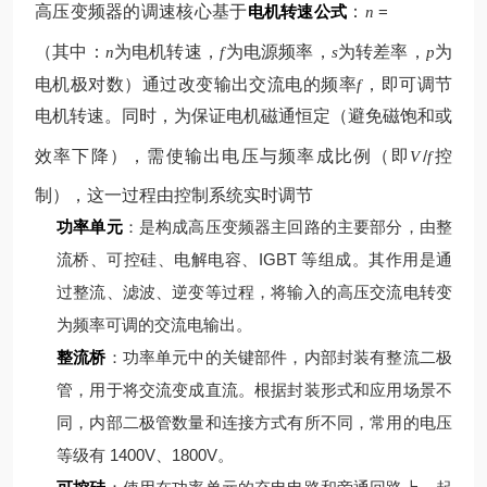
高压变频器的调速核心基于
电机转速公式
：
=
n
（其中：
为电机转速，
为电源频率，
为转差率，
为
n
f
s
p
电机极对数）
通过改变输出交流电的频率
，即可调节
f
电机转速。同时，为保证电机磁通恒定（避免磁饱和或
效率下降），需使输出电压与频率成比例（即
/
控
V
f
制），这一过程由控制系统实时调节
功率单元
：是构成高压变频器主回路的主要部分，由整
流桥、可控硅、电解电容、IGBT 等组成。其作用是通
过整流、滤波、逆变等过程，将输入的高压交流电转变
为频率可调的交流电输出。
整流桥
：功率单元中的关键部件，内部封装有整流二极
管，用于将交流变成直流。根据封装形式和应用场景不
同，内部二极管数量和连接方式有所不同，常用的电压
等级有 1400V、1800V。