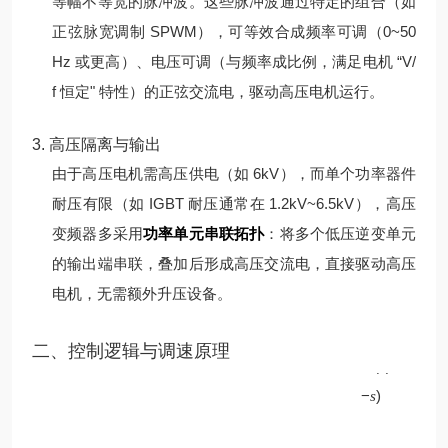
等幅不等宽的脉冲波。
这些脉冲波通过特定的组合（如
正弦脉宽调制 SPWM），可等效合成频率可调（0~50
Hz 或更高）、电压可调（与频率成比例，满足电机 “V/
f 恒定" 特性）的正弦交流电，驱动高压电机运行。
3. 高压隔离与输出
由于高压电机需高压供电（如 6kV），而单个功率器件
耐压有限（如 IGBT 耐压通常在 1.2kV~6.5kV），高压
变频器多采用
功率单元串联拓扑
：将多个低压逆变单元
的输出端串联，叠加后形成高压交流电，直接驱动高压
电机，无需额外升压设备。
p
二、控制逻辑与调速原理
60
(
1
f
−
)
s