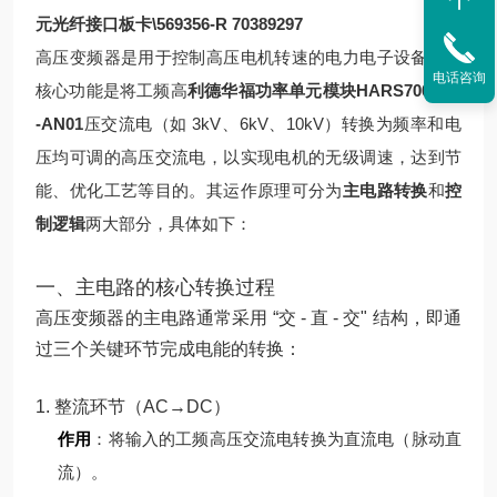
元光纤接口板卡\569356-R 70389297
高压变频器是用于控制高压电机转速的电力电子设备，其
电话咨询
核心功能是将工频高
利德华福功率单元模块HARS700/240
-AN01
压交流电（如 3kV、6kV、10kV）转换为频率和电
压均可调的高压交流电，以实现电机的无级调速，达到节
能、优化工艺等目的。其运作原理可分为
主电路转换
和
控
制逻辑
两大部分，具体如下：
一、主电路的核心转换过程
高压变频器的主电路通常采用 “交 - 直 - 交" 结构，即通
过三个关键环节完成电能的转换：
1. 整流环节（AC→DC）
作用
：将输入的工频高压交流电转换为直流电（脉动直
流）。