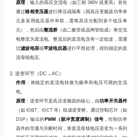
原理
：
输入的高压交流电（如三相 380V 或更高）首先
通过
移相变压器
进行降压或隔离（因高压变频器功率单
元多采用低压器件串联，需将高压分配到多个低压单
元），然后由
整流桥
（由二极管或晶闸管组成）将交流
电整流为直流电。
整流后的直流电含有一定纹波，需通
过
滤波电容
或
平波电抗器
进行平滑处理，得到稳定的直
流母线电压。
2. 逆变环节（DC→AC）
作用
：将稳定的直流电转换为频率和电压可调的交流
电。
原理
：
逆变环节是高压变频器的核心，由
功率开关器件
（如 IGBT、IGCT 等）组成逆变桥。通过控制芯片（如
DSP）输出的
PWM（脉冲宽度调制）信号
，控制功率
器件的导通与关断时间，将直流母线电压逆变为一系列