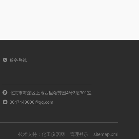
服务热线
北京市海淀区上地西里颂芳园4号3层301室
3047449606@qq.com
技术支持：
化工仪器网
管理登录
sitemap.xml