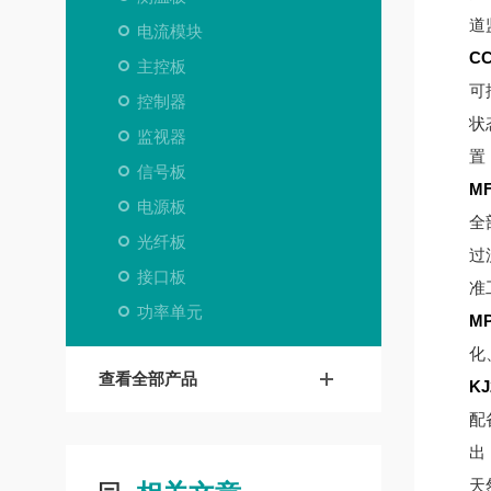
道
电流模块
C
主控板
可
控制器
状
监视器
置
信号板
M
电源板
全
光纤板
过
接口板
准
功率单元
M
化
查看全部产品
KJ
配
出
天