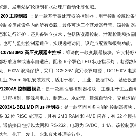
监测、发电站涡轮控制和水处理厂自动化等领域。
C200 主控制器
：是一款基于微处理器的控制器，用于控制冷藏设备
控制冷库或设备内的所有负载，最多可达三个蒸发器盘管。该控制器
态和进行维护，还具备独立技术，包括防凝露控制、泄漏检测和按需
，也可与监控控制器通信，实现远程访问、设定点配置和报警功能。
FC075B0M2 高压变频器主控板
：维谛的一款变频器模块。它支持标
部标准速率或速率自适应。配备 6 个双色 LED 状态指示灯，电源故障
流、600W 浪涌保护，采用 DC9-36V 宽冗余双电源，DC1500
工业 35mm 导轨安装方式，适用于楼宇、工业、数据中心、基础设
P1200A5 控制器模块
：是一款高性能控制器模块，主要用于工业自
、过程控制、能源与电力、制造业、水处理、建筑自动化、交通运输
2003X1-BB1 MD Plus 控制器
：是一款坚固且多功能的控制器模块，设计
备 32 位 RISC 处理器，具有 2MB RAM 和 4MB 闪存，有 32
，通信接口包括以太网和 RS-232，电源为 5VDC、1.4A。该
然气、化工、发电、水和废水处理等行业。