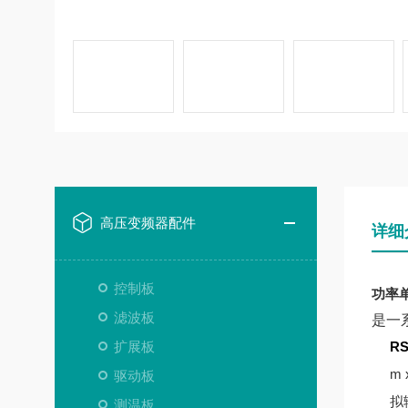
高压变频器配件
详细
控制板
功率单元
滤波板
是一
扩展板
R
m
驱动板
拟
测温板