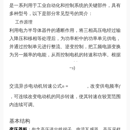
是一系列用于工业自动化和控制系统的关键部件，具有
多种型号，以下是部分常见型号的简介：
工作原理
利用电力半导体器件的通断作用，将三相高压电经过输
入降压和移相等处理后，为功率柜中的功率单元供电，
并通过控制单元进行整流、逆变控制，把工频电源变换
p
为另一频率的电能，从而控制电机的转速和功率。根据
60
(
1
f
−
)
s
交流异步电动机转速公式
=
，改变供电频率
n
f
，可连续改变电动机的同步转速，使其转速在较宽范围
内连续可调。
基本结构
变压器柜
：包含高压进出线端子、电流互感器、高压采样