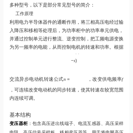
多种型号，以下是部分常见型号的简介：
工作原理
利用电力半导体器件的通断作用，将三相高压电经过输
入降压和移相等处理后，为功率柜中的功率单元供电，
并通过控制单元进行整流、逆变控制，把工频电源变换
p
为另一频率的电能，从而控制电机的转速和功率。根据
60
(
1
f
−
)
s
交流异步电动机转速公式
=
，改变供电频率
n
f
，可连续改变电动机的同步转速，使其转速在较宽范围
内连续可调。
基本结构
变压器柜
：包含高压进出线端子、电流互感器、高压采样
电阻、高压信号采样板、移相变压器等，用于将电网高压