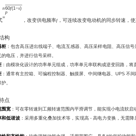
60
(
1
−
)
n
f
s
p
=
式
，改变供电频率
，可连续改变电动机的同步转速，使
f
结构
器柜
：包含高压进出线端子、电流互感器、高压采样电阻、高压信号
元的电压，并进行信号采样。
柜
：由模块化设计的功率单元组成，功率单元串联构成逆变回路，将
柜
：通常有主控箱、可编程控制器、触摸屏、中间继电器、UPS 不
保护。
特点
范围宽
：可在零转速到工频转速范围内平滑调节，能实现小电流软启
率和低谐波
：采用多重化叠加技术等，实现高 - 高电力变换，无需
。