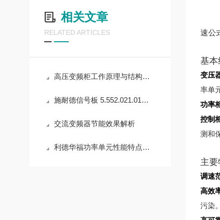
相关文章
速公
RELATED ARTICLES
基本
变压
高压变频柜工作原理与结构介绍
率单
施耐德信号板 5.552.021.01的安装位置与方法详解
功率
控制
交流变频器节能效果解析
测和
利德华福功率单元性能特点介绍
主要
调速
高效
污染