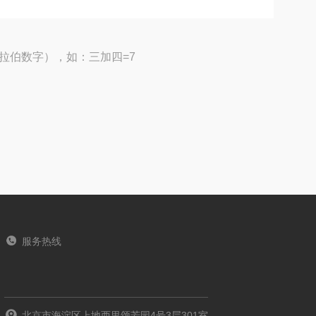
拉伯数字），如：三加四=7
服务热线
北京市海淀区上地西里颂芳园4号3层301室