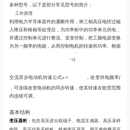
多种型号，以下是部分常见型号的简介：
工作原理
利用电力半导体器件的通断作用，将三相高压电经过输
入降压和移相等处理后，为功率柜中的功率单元供电，
并通过控制单元进行整流、逆变控制，把工频电源变换
p
为另一频率的电能，从而控制电机的转速和功率。根据
60
(
1
f
−
)
s
交流异步电动机转速公式
=
，改变供电频率
n
f
，可连续改变电动机的同步转速，使其转速在较宽范围
内连续可调。
基本结构
变压器柜
：包含高压进出线端子、电流互感器、高压采样
电阻、高压信号采样板、移相变压器等，用于将电网高压