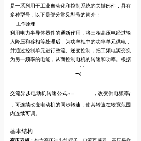
是一系列用于工业自动化和控制系统的关键部件，具有
多种型号，以下是部分常见型号的简介：
工作原理
利用电力半导体器件的通断作用，将三相高压电经过输
入降压和移相等处理后，为功率柜中的功率单元供电，
并通过控制单元进行整流、逆变控制，把工频电源变换
p
为另一频率的电能，从而控制电机的转速和功率。根据
60
(
1
f
−
)
s
交流异步电动机转速公式
=
，改变供电频率
n
f
，可连续改变电动机的同步转速，使其转速在较宽范围
内连续可调。
基本结构
变压器柜
：包含高压进出线端子、电流互感器、高压采样