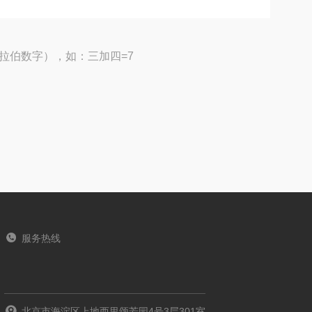
拉伯数字），如：三加四=7
服务热线
北京市海淀区上地西里颂芳园4号3层301室