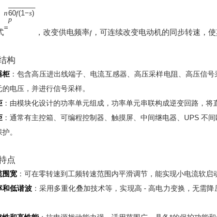
60
(
1
−
)
n
f
s
p
=
式
，改变供电频率
，可连续改变电动机的同步转速，使
f
结构
器柜
：包含高压进出线端子、电流互感器、高压采样电阻、高压信号
元的电压，并进行信号采样。
柜
：由模块化设计的功率单元组成，功率单元串联构成逆变回路，将
柜
：通常有主控箱、可编程控制器、触摸屏、中间继电器、UPS 不
保护。
特点
范围宽
：可在零转速到工频转速范围内平滑调节，能实现小电流软启
率和低谐波
：采用多重化叠加技术等，实现高 - 高电力变换，无需
。