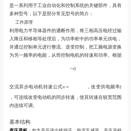
是一系列用于工业自动化和控制系统的关键部件，具有
多种型号，以下是部分常见型号的简介：
工作原理
利用电力半导体器件的通断作用，将三相高压电经过输
入降压和移相等处理后，为功率柜中的功率单元供电，
并通过控制单元进行整流、逆变控制，把工频电源变换
p
为另一频率的电能，从而控制电机的转速和功率。根据
60
(
1
f
−
)
s
交流异步电动机转速公式
=
，改变供电频率
n
f
，可连续改变电动机的同步转速，使其转速在较宽范围
内连续可调。
基本结构
变压器柜
：包含高压进出线端子、电流互感器、高压采样