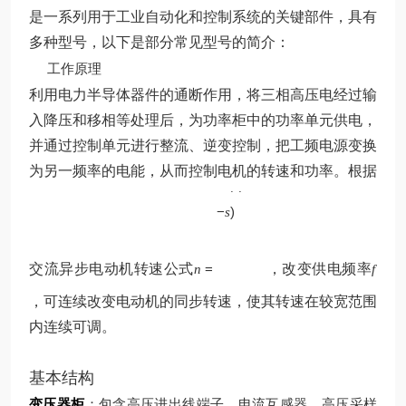
是一系列用于工业自动化和控制系统的关键部件，具有
多种型号，以下是部分常见型号的简介：
工作原理
利用电力半导体器件的通断作用，将三相高压电经过输
入降压和移相等处理后，为功率柜中的功率单元供电，
并通过控制单元进行整流、逆变控制，把工频电源变换
p
为另一频率的电能，从而控制电机的转速和功率。根据
60
(
1
f
−
)
s
交流异步电动机转速公式
=
，改变供电频率
n
f
，可连续改变电动机的同步转速，使其转速在较宽范围
内连续可调。
基本结构
变压器柜
：包含高压进出线端子、电流互感器、高压采样