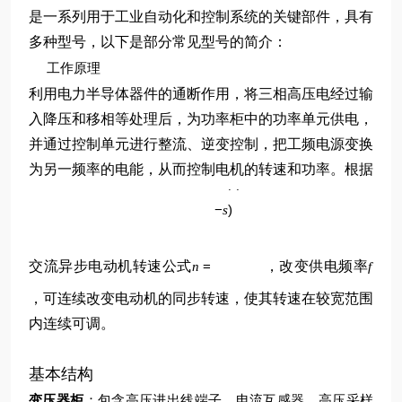
是一系列用于工业自动化和控制系统的关键部件，具有
多种型号，以下是部分常见型号的简介：
工作原理
利用电力半导体器件的通断作用，将三相高压电经过输
入降压和移相等处理后，为功率柜中的功率单元供电，
并通过控制单元进行整流、逆变控制，把工频电源变换
p
为另一频率的电能，从而控制电机的转速和功率。根据
60
(
1
f
−
)
s
交流异步电动机转速公式
=
，改变供电频率
n
f
，可连续改变电动机的同步转速，使其转速在较宽范围
内连续可调。
基本结构
变压器柜
：包含高压进出线端子、电流互感器、高压采样