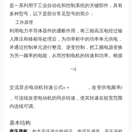
是一系列用于工业自动化和控制系统的关键部件，具有
多种型号，以下是部分常见型号的简介：
工作原理
利用电力半导体器件的通断作用，将三相高压电经过输
入降压和移相等处理后，为功率柜中的功率单元供电，
并通过控制单元进行整流、逆变控制，把工频电源变换
p
为另一频率的电能，从而控制电机的转速和功率。根据
60
(
1
f
−
)
s
交流异步电动机转速公式
=
，改变供电频率
n
f
，可连续改变电动机的同步转速，使其转速在较宽范围
内连续可调。
基本结构
变压器柜
：包含高压进出线端子、电流互感器、高压采样