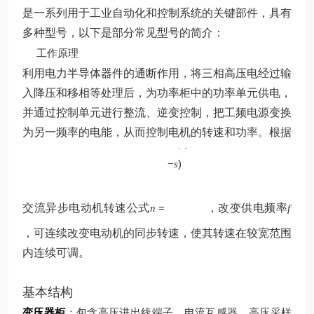
是一系列用于工业自动化和控制系统的关键部件，具有
多种型号，以下是部分常见型号的简介：
工作原理
利用电力半导体器件的通断作用，将三相高压电经过输
入降压和移相等处理后，为功率柜中的功率单元供电，
并通过控制单元进行整流、逆变控制，把工频电源变换
p
为另一频率的电能，从而控制电机的转速和功率。根据
60
(
1
f
−
)
s
交流异步电动机转速公式
=
，改变供电频率
n
f
，可连续改变电动机的同步转速，使其转速在较宽范围
内连续可调。
基本结构
变压器柜
：包含高压进出线端子、电流互感器、高压采样