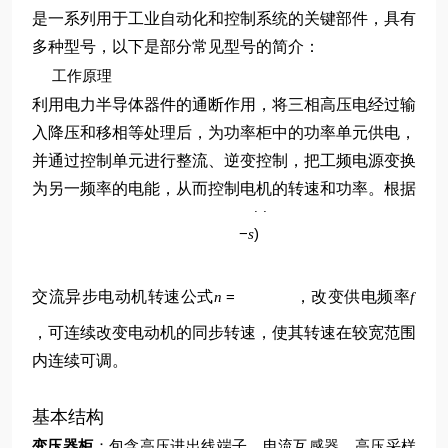
是一系列用于工业自动化和控制系统的关键部件，具有
多种型号，以下是部分常见型号的简介：
工作原理
利用电力半导体器件的通断作用，将三相高压电经过输
入降压和移相等处理后，为功率柜中的功率单元供电，
并通过控制单元进行整流、逆变控制，把工频电源变换
p
为另一频率的电能，从而控制电机的转速和功率。根据
60
(
1
f
−
)
s
交流异步电动机转速公式
=
，改变供电频率
n
f
，可连续改变电动机的同步转速，使其转速在较宽范围
内连续可调。
基本结构
变压器柜
：包含高压进出线端子、电流互感器、高压采样