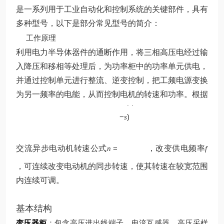
是一系列用于工业自动化和控制系统的关键部件，具有
多种型号，以下是部分常见型号的简介：
工作原理
利用电力半导体器件的通断作用，将三相高压电经过输
入降压和移相等处理后，为功率柜中的功率单元供电，
并通过控制单元进行整流、逆变控制，把工频电源变换
p
为另一频率的电能，从而控制电机的转速和功率。根据
60
(
1
f
−
)
s
交流异步电动机转速公式
=
，改变供电频率
n
f
，可连续改变电动机的同步转速，使其转速在较宽范围
内连续可调。
基本结构
变压器柜
：包含高压进出线端子、电流互感器、高压采样