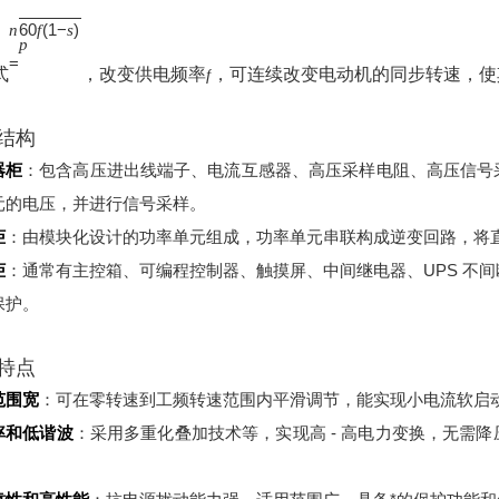
60
(
1
−
)
n
f
s
p
=
式
，改变供电频率
，可连续改变电动机的同步转速，使
f
结构
器柜
：包含高压进出线端子、电流互感器、高压采样电阻、高压信号
元的电压，并进行信号采样。
柜
：由模块化设计的功率单元组成，功率单元串联构成逆变回路，将
柜
：通常有主控箱、可编程控制器、触摸屏、中间继电器、UPS 不
保护。
特点
范围宽
：可在零转速到工频转速范围内平滑调节，能实现小电流软启
率和低谐波
：采用多重化叠加技术等，实现高 - 高电力变换，无需
。