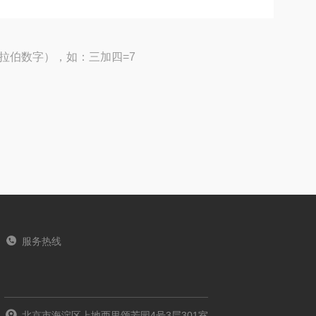
拉伯数字），如：三加四=7
服务热线
北京市海淀区上地西里颂芳园4号3层301室