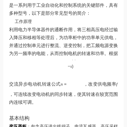
是一系列用于工业自动化和控制系统的关键部件，具有
多种型号，以下是部分常见型号的简介：
工作原理
利用电力半导体器件的通断作用，将三相高压电经过输
入降压和移相等处理后，为功率柜中的功率单元供电，
并通过控制单元进行整流、逆变控制，把工频电源变换
p
为另一频率的电能，从而控制电机的转速和功率。根据
60
(
1
f
−
)
s
交流异步电动机转速公式
=
，改变供电频率
n
f
，可连续改变电动机的同步转速，使其转速在较宽范围
内连续可调。
基本结构
变压器柜
：包含高压进出线端子、电流互感器、高压采样